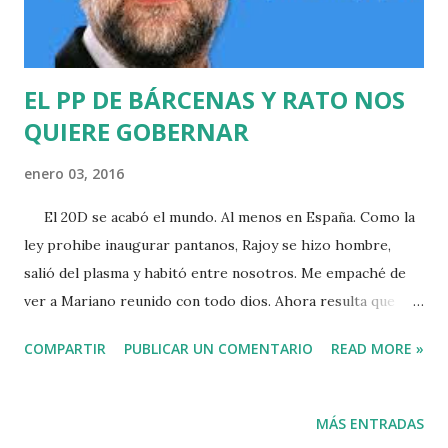
Diputados para evitar que los catalanes tuviesen e...
EL PP DE BÁRCENAS Y RATO NOS
QUIERE GOBERNAR
enero 03, 2016
El 20D se acabó el mundo. Al menos en España. Como la
ley prohibe inaugurar pantanos, Rajoy se hizo hombre,
salió del plasma y habitó entre nosotros. Me empaché de
ver a Mariano reunido con todo dios. Ahora resulta que
dialoga y pacta. No te jode... Tanto frenesí provocó un
COMPARTIR
PUBLICAR UN COMENTARIO
READ MORE »
descuido en su escolta que permitió a un pariente lejano de
su Elvi soltarle una yoya al presidente. El alcalde al que
echamos de Vitoria pese a ganar unas elecciones con su
MÁS ENTRADAS
mensaje xenófobo hizo carrera en Madrid, pero se quedó