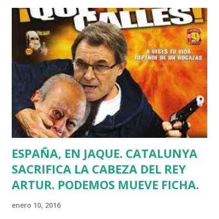
para irse de rositas después de haber puesto a su empresa
de construcción a trabajar para el PSE. Vayamos por partes,
como Jack el Destripador de la Actualidad. PERNANDO
BARRENA Y SUS MARIACHIS HACEN HISTORIA La Casta de
la Izquierda Abertzale ha aceptado que pertenece a ETA a
cambio de evitar largas condenas de cárcel. Pernando
Barrena, detenido entre policías encapuchados Los 35
encausados ya habían pasado un total de 55 años en prisión
y no quieren más. Muchos presos de ETA con condenas por
terrorismo tienen que...
ESPAÑA, EN JAQUE. CATALUNYA
SACRIFICA LA CABEZA DEL REY
ARTUR. PODEMOS MUEVE FICHA.
enero 10, 2016