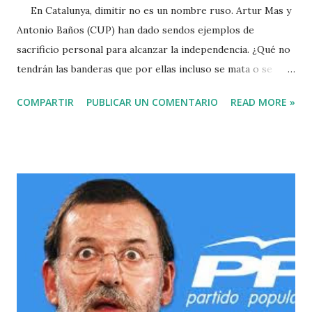
En Catalunya, dimitir no es un nombre ruso. Artur Mas y
Antonio Baños (CUP) han dado sendos ejemplos de
sacrificio personal para alcanzar la independencia. ¿Qué no
tendrán las banderas que por ellas incluso se mata o se
dimite? El Honorable President no se irá lejos: pilotará el
COMPARTIR
PUBLICAR UN COMENTARIO
READ MORE »
proces y volverá a sucederse a sí mismo si antes el
Gobierno de España no le encarcela por saltarse la ley. El
periodista Antonio Baños dejó el liderazgo de la CUP por
no poder culminar el apoyo a Junts pel Si en la asamblea del
empate imposible a 1515 goles. Quienes se rasgan ahora
las vestiduras porque los independentistas se quieren ir de
España con la mitad de Catalunya en contra olvidan que el
PSOE y el PP son los principales responsables del
desaguisado. Ambos partidos firmarían ahora con gusto el
Estatuto de Autonomía que se pactó en el Parlament y fue
convenientemente "cepillado" en el Congreso de los