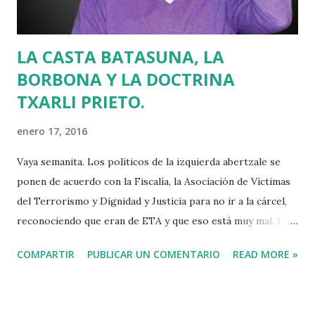
LA CASTA BATASUNA, LA
BORBONA Y LA DOCTRINA
TXARLI PRIETO.
enero 17, 2016
Vaya semanita. Los políticos de la izquierda abertzale se
ponen de acuerdo con la Fiscalía, la Asociación de Víctimas
del Terrorismo y Dignidad y Justicia para no ir a la cárcel,
reconociendo que eran de ETA y que eso está muy mal. Una
abogada del Estado nos descubre que Hacienda no somos
COMPARTIR
PUBLICAR UN COMENTARIO
READ MORE »
todos y que la Justicia está al servicio de la Monarquía. Y el
jefe en la sombra del socialismo alavés, Txarli Prieto, se
beneficia de una versión provinciana de la Doctrina Botín