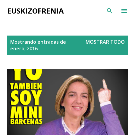
Ir al contenido principal
EUSKIZOFRENIA
E
Mostrando entradas de
MOSTRAR TODO
n
enero, 2016
t
r
a
d
a
s