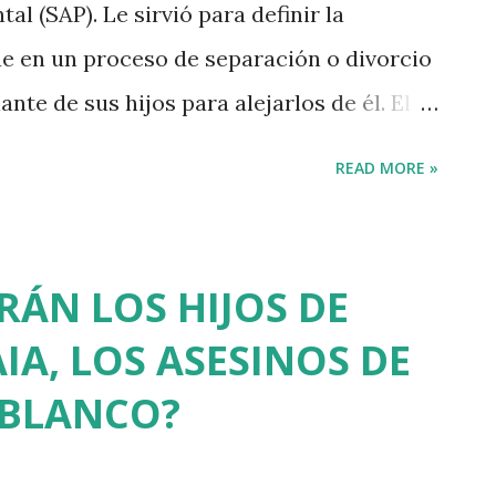
l (SAP). Le sirvió para definir la
e en un proceso de separación o divorcio
ante de sus hijos para alejarlos de él. El
0 años sirvió incluso para rebautizar al
READ MORE »
re Maliciosa. Que Richard Gardner se
tal vez tenga algo que ver con su invento,
 reconocido por la Organización Mundial
RÁN LOS HIJOS DE
ión Americana de Psicología. La Asociación
IA, LOS ASESINOS DE
a decir que el SAP ayudaba en ciertos
 BLANCO?
exual infantil. Inma Fuentes es una de las
uskadi. Desde marzo, la Fiscalía Provincial