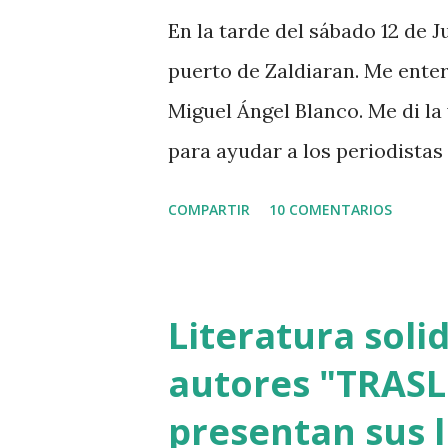
de Álava ha rechazado que est
En la tarde del sábado 12 de Ju
14 años, que fue ingresado el
puerto de Zaldiaran. Me enter
un linfoma del que está...
Miguel Ángel Blanco. Me di la 
para ayudar a los periodistas
cubrir lo que pudiera ocurrir
COMPARTIR
10 COMENTARIOS
48 horas que dio ETA para ase
a Euskadi a los presos de ETA.
estrategia etarra de "sociali
Literatura soli
los jerifaltes de Herri Batasun
autores "TRASL
pasado fue dirigente de Sortu.
presentan sus l
Euskadi dejaron de ser domin