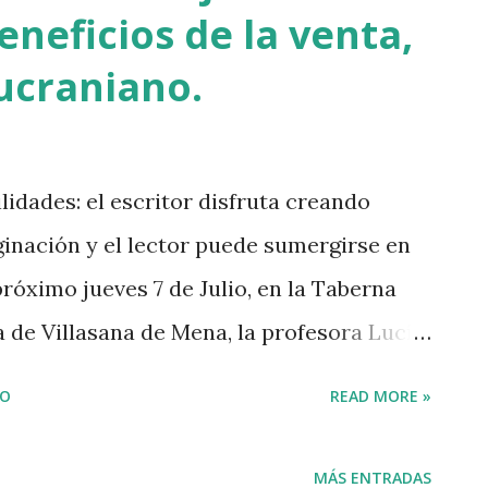
eneficios de la venta,
estación mayor que la que había pedido la
anco horas antes de su asesinato:
ucraniano.
llón de personas. Fuimos muchos los que
lidades: el escritor disfruta creando
nación y el lector puede sumergirse en
próximo jueves 7 de Julio, en la Taberna
a de Villasana de Mena, la profesora Lucía
acordado darle una nueva capacidad a
IO
READ MORE »
en herramientas de solidaridad con quien
ue se obtengan de la venta de los mismos
MÁS ENTRADAS