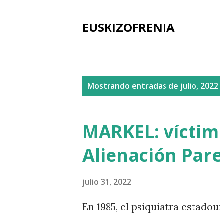
EUSKIZOFRENIA
E
Mostrando entradas de julio, 2022
n
t
MARKEL: víctim
r
Alienación Pare
a
d
julio 31, 2022
a
En 1985, el psiquiatra estado
s