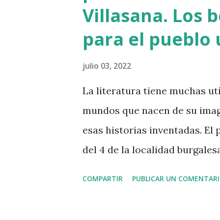
Villasana. Los b
recuerda en Bilbao una manif
liberación de Miguel Angel Bl
para el pueblo 
concentró a más de medio mi
julio 03, 2022
descubrimos que l...
La literatura tiene muchas uti
mundos que nacen de su imagi
esas historias inventadas. El 
del 4 de la localidad burgales
Sañudo y un servidor hemos 
COMPARTIR
PUBLICAR UN COMENTAR
nuestros libros: convertirse 
sufre. Todos los beneficios q