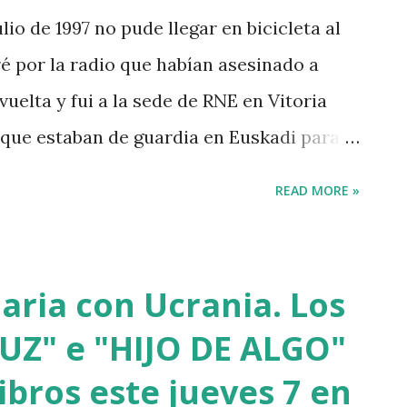
a mujer pueda visitar a su hijo Markel, de
lio de 1997 no pude llegar en bicicleta al
 18 de mayo en el Hospital de Cruces por
é por la radio que habían asesinado a
vuelta y fui a la sede de RNE en Vitoria
 que estaban de guardia en Euskadi para
 después de que se cumpliera el plazo de
READ MORE »
sinar al concejal del PP si no se acercaba
 Fue uno de los asesinatos fruto de la
zación del sufrimiento" avalada por uno de
daria con Ucrania. Los
a, Rufi Etxeberria, que hasta el año
UZ" e "HIJO DE ALGO"
 Tras aquel vil secuestro, las calles de
ibros este jueves 7 en
adas por ETA y su entorno político. Nadie