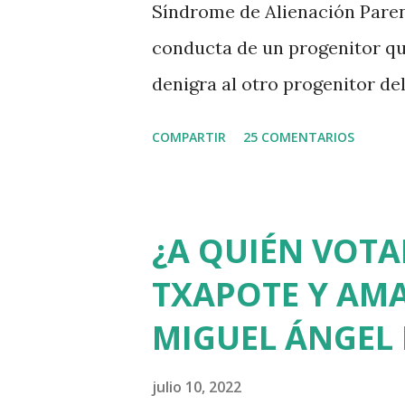
Síndrome de Alienación Parenta
conducta de un progenitor qu
denigra al otro progenitor del
machismo predominante hace 4
COMPARTIR
25 COMENTARIOS
SAP como Síndrome de la Mad
hubiese divorciado dos veces 
que por cierto jamás ha sido
¿A QUIÉN VOTA
de la Salud ni por la Asociac
TXAPOTE Y AMA
Mundial de Psiquiatría llegó 
MIGUEL ÁNGEL
casos a enmascarar el abuso s
últimas víctimas del SAP en E
julio 10, 2022