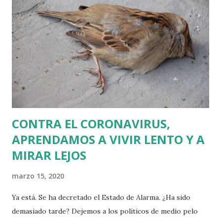
tres entramos en razón de estar afiliados a ningún partido
o sindicato. Tampoco teníamos ninguna vinculación familiar
con Álava. De hecho, era curioso que tanto Alejandro
Alcalde, José Luis Manzanedo "Patxo" y yo teníamos en
común nuestras raíces burgalesas. Aunque Patxo nació y
vivió siempre en Barakaldo, sus raíces se hundían en
Belorado. A...
CONTRA EL CORONAVIRUS,
APRENDAMOS A VIVIR LENTO Y A
MIRAR LEJOS
marzo 15, 2020
Ya está. Se ha decretado el Estado de Alarma. ¿Ha sido
demasiado tarde? Dejemos a los políticos de medio pelo