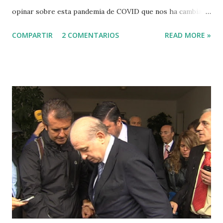
opinar sobre esta pandemia de COVID que nos ha cambiado
la vida. La opinión de un periodista debe llegar después de
COMPARTIR
2 COMENTARIOS
READ MORE »
un exhaustivo trabajo de información. Suelo decir que sólo
escucho a los tertulianos que alguna vez dicen "de eso no
sé nada", pero todos tenemos una tendencia a decir lo que
pensamos de cualquier tema. Aquel artículo de febrero era
mi tardía respuesta contra los políticos y técnicos de la
Administración Pública Vasca responsables de haber
extendido por toda Europa la mentira de que en 2006 en
Euskadi había Gripe Aviar. De ahí mi escepticismo de
entonces ante la nueva enfermedad que se iba extendiendo
por el mundo desde China. Pero yo no soy conspiranoico ni
tengo una opinión suficientemente informada sobre lo que
pasa con el COVID. Sin embargo, estoy hasta el moño del
uso abusivo de estadísticas mentirosas que infunden el
mie...