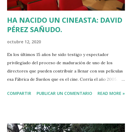
mantener una estructura absurda y millones de pesebres...
HA NACIDO UN CINEASTA: DAVID
PÉREZ SAÑUDO.
octubre 12, 2020
En los últimos 15 años he sido testigo y espectador
privilegiado del proceso de maduración de uno de los
directores que pueden contribuir a llenar con sus películas
esa Fábrica de Sueños que es el cine. Corría el año 2005.
Mis amigos del Valle de Mena José Manuel Pérez y Mari
COMPARTIR
PUBLICAR UN COMENTARIO
READ MORE »
Luz Sañudo tenían un problema: su hijo mayor quería
estudiar cine. El joven David vino con ellos a comer a mi
casa de Vitoria y el chaval pasó la prueba con nota altísima.
Estaba claro que aquel hombrecito de 18 años se merecía
realizar su ilusión de dirigir películas. Estudió