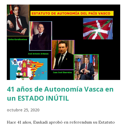
renovar el Consejo de Administración de RTVE. Cualquier
día de estos, PSOE y PP volverán a repartirse las poltronas
en la cúpula de la radiotelevisión pública, lo mismo que
hacen con el Poder Judicial. Hace ya casi dos años que el
Comité de Expertos nombrado por el Parlamento
seleccionó por sus méritos a los 20 mejores candidatos
para que de ahí surgiera un Consejo de Administración de
RTVE con diez personas libres del control de los partidos
políticos. Todo para nada. Hace poco, la Comisión Mixta de
Control Parlamentario de RTVE ...
41 años de Autonomía Vasca en
un ESTADO INÚTIL
octubre 25, 2020
Hace 41 años, Euskadi aprobó en referendum su Estatuto