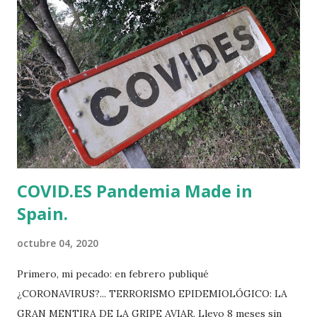
Comunicación Audiovisual en Madrid y después hizo un
Master en Dirección Cinematográfica en la ESCAC de
Catalunya. En 2011, me enteré de que David Pérez Sañudo
iba a presentar su primer cortometraje en el Cine Amania
de Villasana de Mena. Se llamaba "Indirizzo" y contaba como
protagonista con Pablo Rivero, el hijo mayor de la serie de
TVE "Cuéntame". La ilusión que sentí al saber que aquel
hombrecito ya dirigía actores de...
COVID.ES Pandemia Made in
Spain.
octubre 04, 2020
Primero, mi pecado: en febrero publiqué
¿CORONAVIRUS?... TERRORISMO EPIDEMIOLÓGICO: LA
GRAN MENTIRA DE LA GRIPE AVIAR. Llevo 8 meses sin