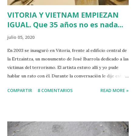
VITORIA Y VIETNAM EMPIEZAN
IGUAL. Que 35 años no es nada...
julio 05, 2020
En 2003 se inauguró en Vitoria, frente al edificio central de
la Ertzaintza, un monumento de José Ibarrola dedicado a las
víctimas del terrorismo. El artista estuvo allí y yo pude
hablar un rato con él. Durante la conversación le dije esta
frase: "Vitoria y Vietnam empiezan igual". Se escandalizó y
COMPARTIR
8 COMENTARIOS
READ MORE »
traté de suavizar el comentario aclarando que ambas
palabras comienzan con la misma sílaba... Cuento este
"susedido"para conmemorar los 35 años como redactor en
RTVE en Vitoria que he cumplido esta semana. El 1 de Julio
de 1985 tres jóvenes periodistas debutamos en RNE
después de haber aprobado una oposición. Ninguno de los