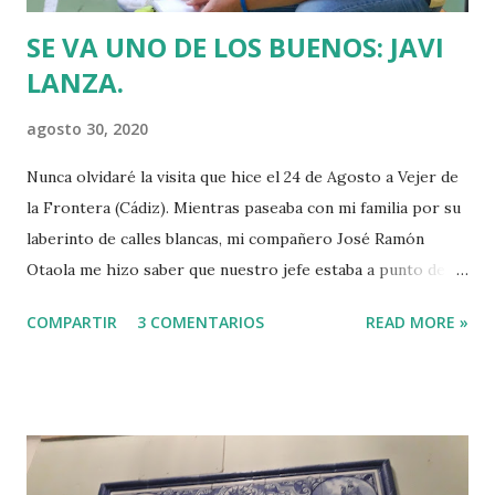
SE VA UNO DE LOS BUENOS: JAVI
LANZA.
agosto 30, 2020
Nunca olvidaré la visita que hice el 24 de Agosto a Vejer de
la Frontera (Cádiz). Mientras paseaba con mi familia por su
laberinto de calles blancas, mi compañero José Ramón
Otaola me hizo saber que nuestro jefe estaba a punto de
morir. Aunque soy agnóstico, le pedí a la Vírgen de la Oliva
COMPARTIR
3 COMENTARIOS
READ MORE »
que obrase el milagro de salvar la vida de Javi Lanza. El
dolor provoca extrañas reacciones. Por las paredes
encaladas rematadas con frases religiosas mi mirada
empañada por las lágrimas buscaba consuelo en la belleza
de Vejer. Cuando encontré la palabra "milagro" en un muro,
soñé que Javi vencía a la Parca y volvería a su mesa de