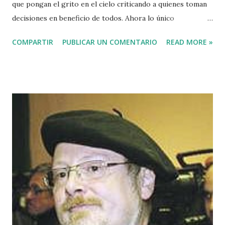
que pongan el grito en el cielo criticando a quienes toman
decisiones en beneficio de todos. Ahora lo único
importante es que España demuestre su capacidad de
COMPARTIR
PUBLICAR UN COMENTARIO
READ MORE »
adaptación a la nueva situación. Si Cataluña y Euskadi
quieren dar lecciones al Gobierno Central y a las demás
autonomías, debemos hacerlos demostrando que somos
más eficaces contra la pandemia y no peleándonos por
nuestras competencias en Sanidad y Seguridad. Si partidos
como Vox y los nacionalistas eligen enfangarse en el barro
de la hostilidad, será porque han descubierto que ello les
puede dar los votos de quienes prefieren envolverse en las
banderas cuando lo importante debería ser sólo la Salud
Pública. MIRA LEJOS La ciudadanía tiene ahora una
oportunidad de oro. Podemos responder al reto con
SOLIDARIDAD , EMPATÍA Y OBEDIENCIA . Siendo
solidarios nos ahorraremos la posibilidad de poner en