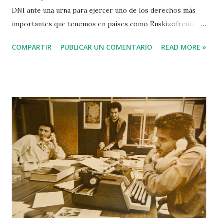
DNI ante una urna para ejercer uno de los derechos más
importantes que tenemos en países como Euskizofrenia o
Hpania. A finales de los años 70 ese derecho de votar a
COMPARTIR
PUBLICAR UN COMENTARIO
READ MORE »
nuestros mandamases convirtió a la ciudadanía a quienes
veníamos de ser súbditos de una dictadura fascista. Sé que
votar cada 4 años parece poco. Tampoco es mucho poder
presentarse como candidato teniendo en cuenta las
estructuras corruptas que sostienen a los partidos
políticos tradicionales. Lo que ocurra en Euskizofrenia a
partir del lunes depende de lo que hagamos este domingo
12J. He cubierto elecciones como periodista empotrado en
las caravanas de distintos partidos. Sé que algunos huelen
muy mal dentro del aparato. Hoy puede ser un día histórico
para mí. Podría debutar como presidente de una mesa
electoral en Betoño. Me ha tocado. Alegué que este
domingo tenía trabajo como periodista de un S...