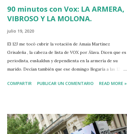
90 minutos con Vox: LA ARMERA,
VIBROSO Y LA MOLONA.
julio 19, 2020
El 12J me tocó cubrir la votación de Amaia Martínez
Grisaleña , la cabeza de lista de VOX por Álava. Dicen que es
periodista, euskaldun y dependienta en la armería de su
marido. Decían también que ese domingo llegaría a las 12
del mediodía al Centro Cívico Iparralde de Vitoria. Allí
COMPARTIR
PUBLICAR UN COMENTARIO
READ MORE »
estuvimos esperándola los periodistas y reporteros que
tuvimos la mala suerte de perder una hora y media de
nuestras vidas hasta que la candidata finalmente llegó. De
los numerosos apoderados, dirigentes y simpatizantes de
VOX que había en el polideportivo habilitado como colegio
electoral, nadie sabía si la Armera haría declaraciones, ni