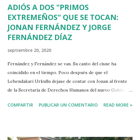
ADIÓS A DOS "PRIMOS
EXTREMEÑOS" QUE SE TOCAN:
JONAN FERNÁNDEZ Y JORGE
FERNÁNDEZ DÍAZ
septiembre 20, 2020
Fernández y Fernández se van. Su canto del cisne ha
coincidido en el tiempo. Poco después de que el
Lehendakari Urkullu dejase de contar con Jonan al frente
de la Secretaría de Derechos Humanos del nuevo Gobierno
Vasco, el PP anuncia que el ex-ministro Jorge Fernández
COMPARTIR
PUBLICAR UN COMENTARIO
READ MORE »
Díaz ya no es "uno de los nuestros". El ex-concejal de HB de
Tolosa y la mano que mecía la cuna del Caso Kitchen
podrían montar una cena de despedida en el mismo txoko,
pero no deben estar con ánimos para celebrar nada. Se les