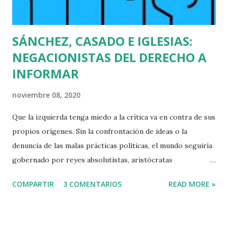
SÁNCHEZ, CASADO E IGLESIAS:
NEGACIONISTAS DEL DERECHO A
INFORMAR
noviembre 08, 2020
Que la izquierda tenga miedo a la crítica va en contra de sus
propios orígenes. Sin la confrontación de ideas o la
denuncia de las malas prácticas políticas, el mundo seguiría
gobernado por reyes absolutistas, aristócratas
terratenientes y la Santa Inquisición. El Gobierno de España
COMPARTIR
3 COMENTARIOS
READ MORE »
está embarcado en una batalla en defensa de "Su Verdad". Su
último invento, la Comisión Permanente contra la
Desinformación, se une a su calculada pasividad a la hora de