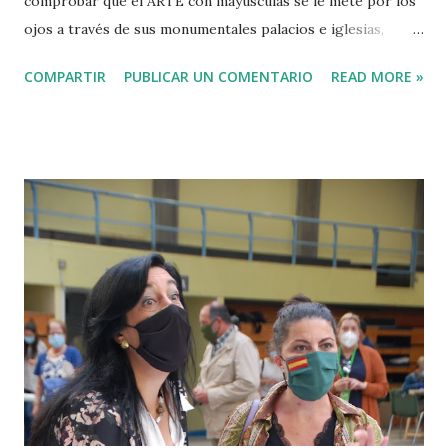
comprobar que el ARTE con mayúsculas se le mete por los
ojos a través de sus monumentales palacios e iglesias,
edificios cuyas piedras hablan… En Sanlúcar, cada rincón da
COMPARTIR
PUBLICAR UN COMENTARIO
READ MORE »
una conferencia sobre una historia plagada de gestas
marineras, hazañas de héroes de una época en que el verbo
“conquistar” no suponía una agresión contra ninguna
cultura. Eran los tiempos en que los seres humanos de
distintas naciones habían emprendido una carrera contra el
tiempo. La meta estaba repleta de tesoros: plantar una pica
con bandera en territorios remotos e ignotos con el fin de
ensanchar el mapa del mundo. A aquellos recios hombres
Europa se les quedaba pequeña. Hoy día les llamaríamos
exploradores. Entonces eran guerreros: los más bravos de
cada familia emprendían una misión que casi siempre
terminaba a sangre y fuego. Embarcar en un galeón o una
carabela era e...