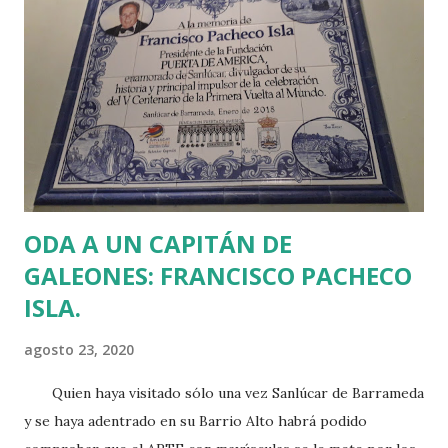
redacción de Bilbao, donde asumió en 2015 el cargo de Jefe
de Informativos y Programas de RTVE en el País Vasco. No
hubo sorpresa. Se cumplió el pronóstico. Javi se murió
horas después y nos dejó huérfanos a todos los redactores
y redactoras que hemos tenido la suerte de trabajar a sus
órdenes. Ya no volveré a hablar por teléfono con él a las 8 y
media de la mañan...
ODA A UN CAPITÁN DE
GALEONES: FRANCISCO PACHECO
ISLA.
agosto 23, 2020
Quien haya visitado sólo una vez Sanlúcar de Barrameda
y se haya adentrado en su Barrio Alto habrá podido