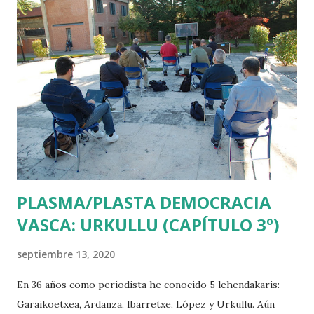
acaba el chollo. ¿O no? JONAN EL BÁRBARO En el entorno
de las Víctimas del Terrorismo, sentó como una patada en
las ingles que Íñigo Urkullu nombrase en 2013 como
Secretario de Paz y Convivencia e intérprete del Relato de
la Violencia de ETA al fundador de Elkarri, una organización
que nació para hacer de intermediaria entre quienes
asesinaban y quienes ponían la nuca para ser asesinados. Sin
ir más lejos, la AVT cortó relaciones con el Lehendakari,
aburridos como estaban de ver que Gogor...
PLASMA/PLASTA DEMOCRACIA
VASCA: URKULLU (CAPÍTULO 3º)
septiembre 13, 2020
En 36 años como periodista he conocido 5 lehendakaris:
Garaikoetxea, Ardanza, Ibarretxe, López y Urkullu. Aún