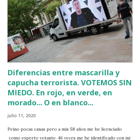
cuándo llegaría para votar. Nadie sabía nada, pero a alguno
como al "guardaespaldas" Vibroso se le notaba más que
contento de estar colonizando Euskadi con ese partido de
ultraderecha que tiene como señas de identidad el
machismo, la LGTBI+fobia, el racismo y la defensa de la
Tauromaquia y la Caza. LA SANGRE NO LLEGÓ AL RÍO Los
ánimos de algún reportero se cal...
Diferencias entre mascarilla y
capucha terrorista. VOTEMOS SIN
MIEDO. En rojo, en verde, en
morado... O en blanco...
julio 11, 2020
Peino pocas canas pero a mis 58 años me he licenciado
como experto votante. 46 veces me he identificado con mi