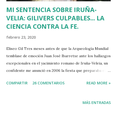
peligro la salud ...
MI SENTENCIA SOBRE IRUÑA-
VELIA: GILIVERS CULPABLES... LA
CIENCIA CONTRA LA FE.
febrero 23, 2020
Eliseo Gil Tres meses antes de que la Arqueología Mundial
temblase de emoción Juan José Ibarretxe ante los hallazgos
excepcionales en el yacimiento romano de Iruña-Veleia, un
confidente me anunció en 2006 la fiesta que preparaba el
Gobierno Vasco para celebrar que Álava contaba con el
COMPARTIR
26 COMENTARIOS
READ MORE »
primer calvario de la Cristiandad (con un sonrojante RIP en
vez de INRI incluido), muchas palabras escritas en euskera
batua, 600 años antes de los balbuceos del vascuence y el
MÁS ENTRADAS
castellano y, por si fuera poco, unos jeroglíficos creados
por un presunto maestro egipcio llegado desde el Nilo