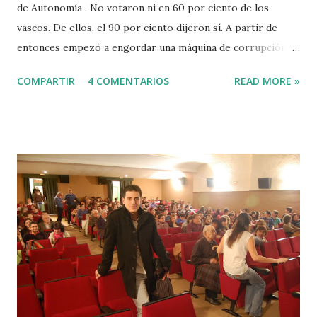
de Autonomía . No votaron ni en 60 por ciento de los
vascos. De ellos, el 90 por ciento dijeron sí. A partir de
entonces empezó a engordar una máquina de corrupción
política engrasada con el aceite de los Derechos Históricos
COMPARTIR
4 COMENTARIOS
READ MORE »
que se otorgaron a esta comunidad gracias a que había
aprobado otro Estatuto de Autonomía antes de la Guerra
Civil. Al Gobierno Vasco se le concedió el privilegio de usar
las tres Diputaciones Forales para recaudar impuestos y
redistribuirlos como le vino en gana. Poco antes, la
Constitución había usado las tijeras de podar para
inventarse un mapa de las autonomías que negaba el mismo
privilegio histórico de Euskadi a regiones como Castilla y
León, Aragón o Extremadura, que todo el mundo sabe que
no tienen pasado, no tienen historia y no merecen ni el
nombre que llevan. De aquella chapuza de corte y
confección nació un Estado Inútil que sólo ha servido para