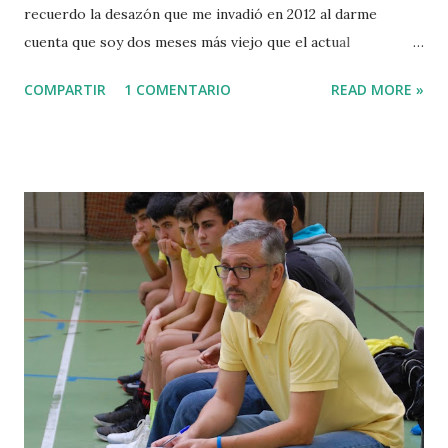
recuerdo la desazón que me invadió en 2012 al darme
cuenta que soy dos meses más viejo que el actual
presidente del Gobierno Vasco. El martes asistí en Ajuria
COMPARTIR
1 COMENTARIO
READ MORE »
Enea a la presentación de su nuevo/viejo equipo.
Sorprende que no haya mandado a casa a Iñaki Arriola, a
quien acabará salpicando toda la basura política acumulada
en el vertedero de Zaldibar. Que le sostengan al frente de
Planificación Territorial y Vivienda puede ser un indicio de
que quieren arroparle de cara a la tormenta política y
judicial que le espera. A él y al Lehendakari Urkullu. En los
jardines de Palacio, los periodistas fuimos colocados frente
a un par de pantallas de televisión para ver a Urkullu
desgranar con su monótona voz los aburridos decretos de
nombramiento de sus consejeros. Con la excusa de la
pandemia, el oscurantismo a base de plasma y ruedas de
prensa sin preguntas o con preguntas dirigidas ha ...