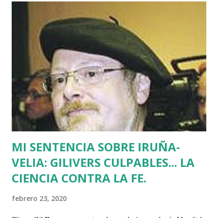
del sufrimiento" avalada por uno de los jerifaltes de Herri
Batasuna, Rufi Etxeberria, que hasta el año pasado fue
dirigente de Sortu. Tras aquel vil secuestro, las calles de
Euskadi dejaron de ser dominadas por ETA y su entorno
político. Nadie recuerda en Bilbao una manifestación mayor
que la que había pedido la liberación de Miguel Angel
Blanco horas antes de su asesinato: concentró a más de
medio millón de personas. Fuimos muchos los que
descubrimos que l...
MI SENTENCIA SOBRE IRUÑA-
VELIA: GILIVERS CULPABLES... LA
CIENCIA CONTRA LA FE.
febrero 23, 2020