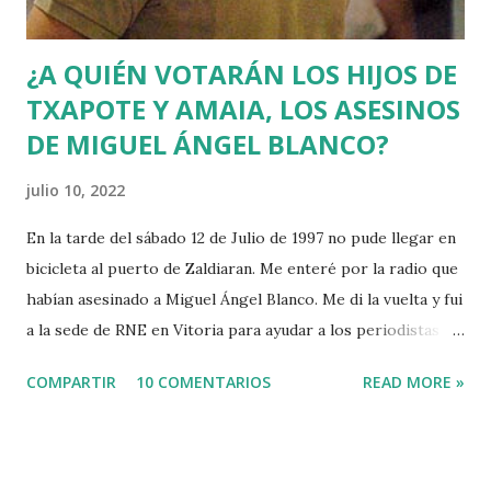
¿A QUIÉN VOTARÁN LOS HIJOS DE
TXAPOTE Y AMAIA, LOS ASESINOS
DE MIGUEL ÁNGEL BLANCO?
julio 10, 2022
En la tarde del sábado 12 de Julio de 1997 no pude llegar en
bicicleta al puerto de Zaldiaran. Me enteré por la radio que
habían asesinado a Miguel Ángel Blanco. Me di la vuelta y fui
a la sede de RNE en Vitoria para ayudar a los periodistas
que estaban de guardia en Euskadi para cubrir lo que
COMPARTIR
10 COMENTARIOS
READ MORE »
pudiera ocurrir después de que se cumpliera el plazo de 48
horas que dio ETA para asesinar al concejal del PP si no se
acercaba a Euskadi a los presos de ETA. Fue uno de los
asesinatos fruto de la estrategia etarra de "socialización