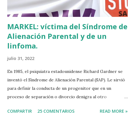
Tuvo que ser su consejera de Cultura y portavoz Miren
Azkarate ...
MARKEL: víctima del Síndrome de
Alienación Parental y de un
linfoma.
julio 31, 2022
En 1985, el psiquiatra estadounidense Richard Gardner se
inventó el Síndrome de Alienación Parental (SAP). Le sirvió
para definir la conducta de un progenitor que en un
proceso de separación o divorcio denigra al otro
progenitor delante de sus hijos para alejarlos de él. El
COMPARTIR
25 COMENTARIOS
READ MORE »
machismo predominante hace 40 años sirvió incluso para
rebautizar al SAP como Síndrome de la Madre Maliciosa.
Que Richard Gardner se hubiese divorciado dos veces tal