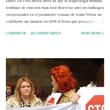
Eliseo Gil Tres meses antes de que la Arqueología Mundial
temblase de emoción Juan José Ibarretxe ante los hallazgos
excepcionales en el yacimiento romano de Iruña-Veleia, un
confidente me anunció en 2006 la fiesta que preparaba el
Gobierno Vasco para celebrar que Álava contaba con el
COMPARTIR
26 COMENTARIOS
READ MORE »
primer calvario de la Cristiandad (con un sonrojante RIP en
vez de INRI incluido), muchas palabras escritas en euskera
batua, 600 años antes de los balbuceos del vascuence y el
castellano y, por si fuera poco, unos jeroglíficos creados
por un presunto maestro egipcio llegado desde el Nilo
para educar a los niños de la villa romana. Mi informador y
yo hacíamos risas ante la casualidad de las casualidades:
Euskadi era de nuevo pionera. Ibarretxe dormía entonces
en Ajuria Enea y no paraba de contar a tirios y troyanos que
Euskal Herria era un pueblo con 7.000 años de antigüedad.
Por fin llegaba la arqueología para confirmar sus teorías.