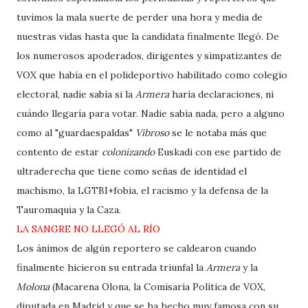
tuvimos la mala suerte de perder una hora y media de
nuestras vidas hasta que la candidata finalmente llegó. De
los numerosos apoderados, dirigentes y simpatizantes de
VOX que había en el polideportivo habilitado como colegio
electoral, nadie sabía si la
Armera
haría declaraciones, ni
cuándo llegaría para votar. Nadie sabía nada, pero a alguno
como al "guardaespaldas"
Vibroso
se le notaba más que
contento de estar
colonizando
Euskadi con ese partido de
ultraderecha que tiene como señas de identidad el
machismo, la LGTBI+fobia, el racismo y la defensa de la
Tauromaquia y la Caza.
LA SANGRE NO LLEGÓ AL RÍO
Los ánimos de algún reportero se caldearon cuando
finalmente hicieron su entrada triunfal la
Armera
y la
Molona
(Macarena Olona, la Comisaría Política de VOX,
diputada en Madrid y que se ha hecho muy famosa con su