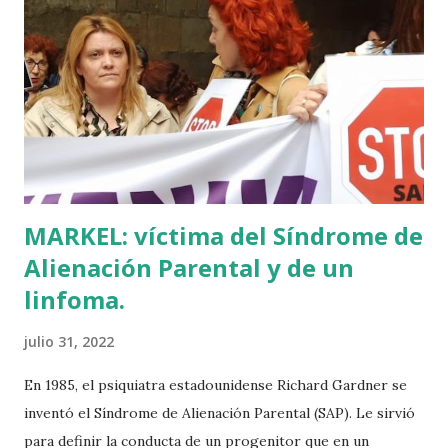
yo hacíamos risas ante la casualidad de las casualidades:
Euskadi era de nuevo pionera. Ibarretxe dormía entonces
en Ajuria Enea y no paraba de contar a tirios y troyanos que
Euskal Herria era un pueblo con 7.000 años de antigüedad.
Por fin llegaba la arqueología para confirmar sus teorías.
Tuvo que ser su consejera de Cultura y portavoz Miren
Azkarate ...
MARKEL: víctima del Síndrome de
Alienación Parental y de un
linfoma.
julio 31, 2022
En 1985, el psiquiatra estadounidense Richard Gardner se
inventó el Síndrome de Alienación Parental (SAP). Le sirvió
para definir la conducta de un progenitor que en un