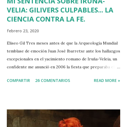
MI SENTENCIA SOBRE IRUÑA-
VELIA: GILIVERS CULPABLES... LA
CIENCIA CONTRA LA FE.
febrero 23, 2020
Eliseo Gil Tres meses antes de que la Arqueología Mundial
temblase de emoción Juan José Ibarretxe ante los hallazgos
excepcionales en el yacimiento romano de Iruña-Veleia, un
confidente me anunció en 2006 la fiesta que preparaba el
Gobierno Vasco para celebrar que Álava contaba con el
COMPARTIR
26 COMENTARIOS
READ MORE »
primer calvario de la Cristiandad (con un sonrojante RIP en
vez de INRI incluido), muchas palabras escritas en euskera
batua, 600 años antes de los balbuceos del vascuence y el
castellano y, por si fuera poco, unos jeroglíficos creados
por un presunto maestro egipcio llegado desde el Nilo
para educar a los niños de la villa romana. Mi informador y