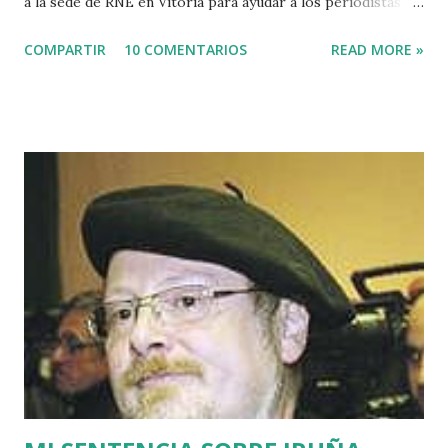
a la sede de RNE en Vitoria para ayudar a los periodistas
que estaban de guardia en Euskadi para cubrir lo que
COMPARTIR
10 COMENTARIOS
READ MORE »
pudiera ocurrir después de que se cumpliera el plazo de 48
horas que dio ETA para asesinar al concejal del PP si no se
acercaba a Euskadi a los presos de ETA. Fue uno de los
asesinatos fruto de la estrategia etarra de "socialización
del sufrimiento" avalada por uno de los jerifaltes de Herri
Batasuna, Rufi Etxeberria, que hasta el año pasado fue
dirigente de Sortu. Tras aquel vil secuestro, las calles de
Euskadi dejaron de ser dominadas por ETA y su entorno
político. Nadie recuerda en Bilbao una manifestación mayor
que la que había pedido la liberación de Miguel Angel
Blanco horas antes de su asesinato: concentró a más de
medio millón de personas. Fuimos muchos los que
descubrimos que l...