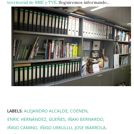
territorial de RNE y TVE
. Seguiremos informando...
LABELS:
ALEJANDRO ALCALDE
COENEN
ENRIC HERNÁNDEZ
GÜEÑES
IÑAKI BERNARDO
IÑIGO CAMINO
IÑIGO URKULLU
JOSE IBARROLA