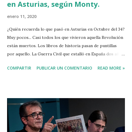
en Asturias, según Monty.
enero 11, 2020
¿Quién recuerda lo que pasó en Asturias en Octubre del 34?
Muy pocos... Casi todos los que vivieron aquella Revolución
están muertos. Los libros de historia pasan de puntillas
por aquello. La Guerra Civil que estalló en España dos años
después convirtió aquellos trágicos sucesos en apenas un
COMPARTIR
PUBLICAR UN COMENTARIO
READ MORE »
párrafo de algunos libros de texto. En mi memoria
quedaban ecos lejanos de la Revolución de Octubre hasta
que se me ocurrió acudir el pasado 8 de enero a la
proyección del documental de Sergio Montero Fernández
en el sótano que tiene la CNT en su sede de la calle
Correría 65 de Vitoria. Ningún sitio mejor para ver una
película que cuenta lo que ocurrió hace 85 años en mi
querida Asturias, cuyo subsuelo está perforado por