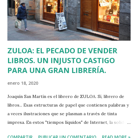
si fuera poco, el pasado 2 de enero, Javier Martínez se fue a
Vitoria a cortarse el pelo y al volver de noche a Nanclares
se saltó un ceda el paso y su coche colisionó con el de otro
vecino. Como...
ZULOA: EL PECADO DE VENDER
LIBROS. UN INJUSTO CASTIGO
PARA UNA GRAN LIBRERÍA.
enero 18, 2020
Joaquín San Martín es el librero de ZULOA. Sí, librero de
libros... Esas estructuras de papel que contienen palabras y
a veces ilustraciones que se plasman a través de tinta
impresa. En estos "tiempos líquidos" de Internet, la solidez
de la literatura que se toca dicen que está en declive.
COMPARTIR
PUBLICAR UN COMENTARIO
READ MORE »