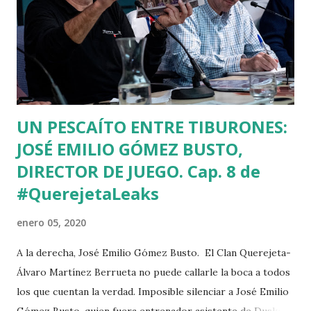
innumerables túneles mineros. Bajé al sótano de los
anarquistas gasteiztarras como si yo fuera un dinamitero
en busca de un preciado carbón llamado verdad. "Los Labios
Apretados" se titula la obra del avilesino Monty. "Los Labios
Apretados", sí... Uno puede ha...
UN PESCAÍTO ENTRE TIBURONES:
JOSÉ EMILIO GÓMEZ BUSTO,
DIRECTOR DE JUEGO. Cap. 8 de
#QuerejetaLeaks
enero 05, 2020
A la derecha, José Emilio Gómez Busto. El Clan Querejeta-
Álvaro Martínez Berrueta no puede callarle la boca a todos
los que cuentan la verdad. Imposible silenciar a José Emilio