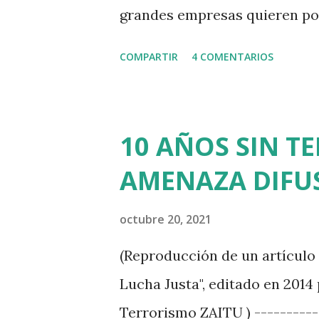
grandes empresas quieren po
Vasco, la Diputación y todos 
COMPARTIR
4 COMENTARIOS
giratorias para sentarse en l
compañías después de haber l
poder. Una pancarta que llama
10 AÑOS SIN TE
balconada de la plaza de la V
AMENAZA DIFU
manifestación encabezada por
sector primario es el que más
octubre 20, 2021
Álava acabe sembrada de cent
(Reproducción de un artículo 
y explotaciones de agricultura
Lucha Justa", editado en 2014
voz contra ese Tren de Alta V
Terrorismo ZAITU ) -----------