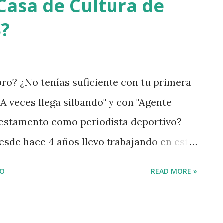
Casa de Cultura de
S?
ibro? ¿No tenías suficiente con tu primera
"A veces llega silbando" y con "Agente
 testamento como periodista deportivo?
esde hace 4 años llevo trabajando en esta
. Si el primer libro "padreaba", me había
IO
READ MORE »
 libro que "madree". Inés Sáez Gómez, mi
d se merecía toda una novela pero su hijo
"Hijo del hilo", un relato de autoficción en