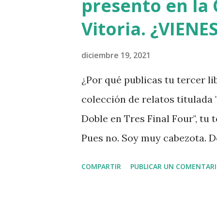
presento en la 
Vitoria. ¿VIENE
diciembre 19, 2021
¿Por qué publicas tu tercer l
colección de relatos titulada 
Doble en Tres Final Four", tu
Pues no. Soy muy cabezota. D
nueva recopilación de cuentos
COMPARTIR
PUBLICAR UN COMENTAR
impuesto el deber de parir un
ama, murió en 2012. Su bonda
sólo ha sido capaz de escribir 