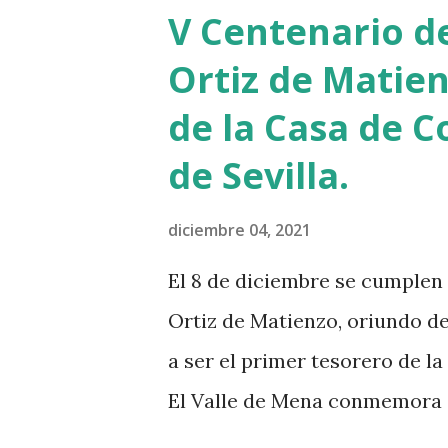
imposible. ¿Cuántos muertos 
V Centenario d
caídos en la Atención Primari
Ortiz de Matien
aburren con las cifras de la 
de la Casa de C
enfermos se han muerto por no
de Sevilla.
ex-consejero del Gobierno Va
contra el Cáncer de Álava Pa
diciembre 04, 2021
casos de personas que llaman
El 8 de diciembre se cumplen
de tener un tumor y les recom
Ortiz de Matienzo, oriundo de 
a ser el primer tesorero de la
El Valle de Mena conmemora 
efeméride con un nutrido pro