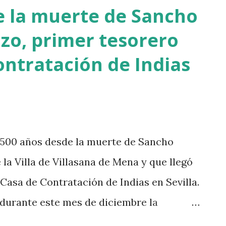
estará ocasionando la huelga de brazos
e la muerte de Sancho
a y en las consultas especializadas? Nos
zo, primer tesorero
Covid, pero nadie nos explica cuántos
ontratación de Indias
 lograr obtener una cita. En su día, el
sco y actual presidente de la Asociación
txi Ormazabal ya me contó que "conocen
 por teléfono a Osakidetza con síntomas
 500 años desde la muerte de Sancho
iendan que se tome...
la Villa de Villasana de Mena y que llegó
 Casa de Contratación de Indias en Sevilla.
durante este mes de diciembre la
grama de actividades, que forma parte de