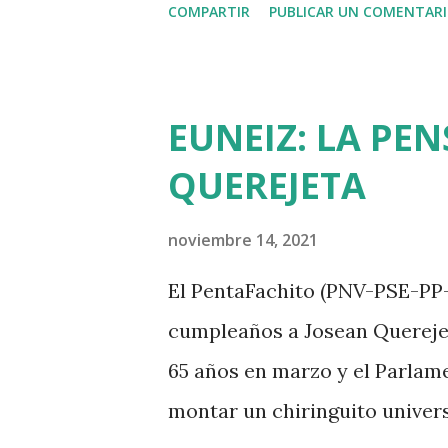
COMPARTIR
PUBLICAR UN COMENTAR
la Agenda Oficial del V Cente
iniciada en 1519 por Fernando
Juan Sebastián Elcano. En los
EUNEIZ: LA PEN
de todos los tiempos tomó pa
QUEREJETA
de tesorero de la Casa de Con
creada en 1503 para organizar
noviembre 14, 2021
navegación con el Nuevo Mun
El PentaFachito (PNV-PSE-PP-
fue nombrado albacea testam
cumpleaños a Josean Querejet
Magallanes. Las últimas volu
65 años en marzo y el Parlame
conservan en el Archivo Gene
montar un chiringuito univer
Matienz...