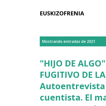
EUSKIZOFRENIA
E
Mostrando entradas de 2021
n
t
"HIJO DE ALGO",
r
FUGITIVO DE LA
a
Autoentrevista 
d
a
cuentista. El ma
s