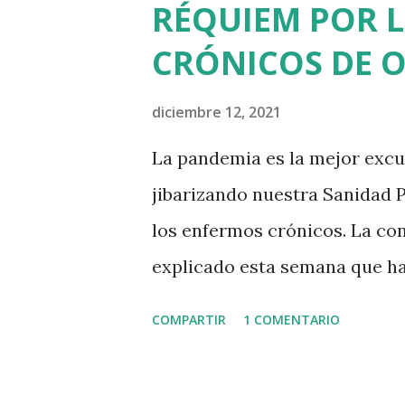
RÉQUIEM POR 
el que ella aparece como la m
CRÓNICOS DE 
Han pasado 9 años, pero no h
aunque no siempre le hago cas
diciembre 12, 2021
escándalo, la polémica y la de
La pandemia es la mejor excu
droga del Periodismo, pero nec
jibarizando nuestra Sanidad P
de los reportajes... Ahí nac...
los enfermos crónicos. La co
explicado esta semana que ha
esos pacientes. El virus se ha
COMPARTIR
1 COMENTARIO
Sanidad Privada. Quien inten
o enfermero en Osakidetza h