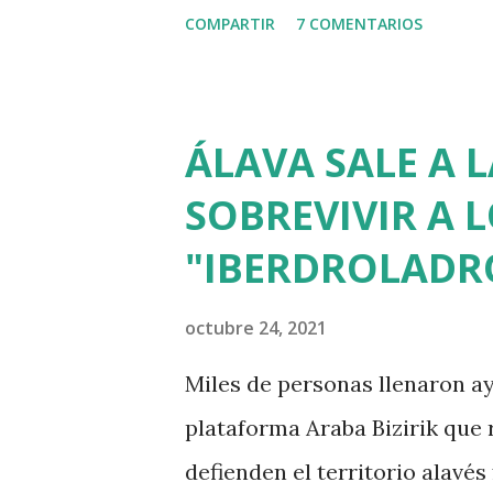
impartirá dos grados que ya s
COMPARTIR
7 COMENTARIOS
pública vasca. Esta quimera 
a los que se cobraría 8.000 eu
también asegura que buena pa
ÁLAVA SALE A 
Australia y Oriente Medio. La
SOBREVIVIR A 
Vitoria financiarán con un mi
"IBERDROLADR
Capo del Alavés y el Baskonia
una parte de un gigantesco 
octubre 24, 2021
GASTEIZ SPORT CAPITAL que 
Miles de personas llenaron ay
de dinero público para benefi
plataforma Araba Bizirik que
elitista de fomento del deport
defienden el territorio alavé