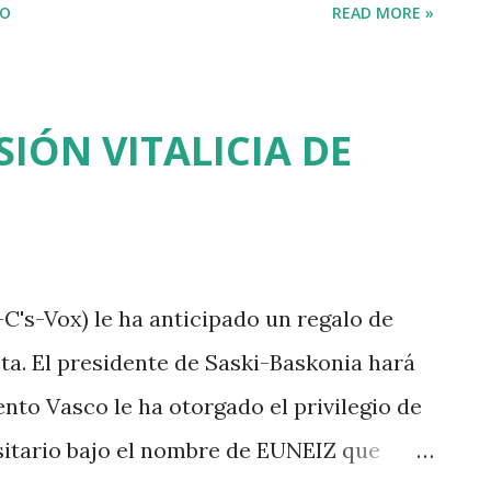
IO
READ MORE »
nario de la Primera Vuelta al Mundo
 de Magallanes y culminada en 1522 por
 preparativos de la mayor gesta náutica
SIÓN VITALICIA DE
rte activa el Doctor Matienzo en calidad
tratación de Indias, una institución
 el comercio, las expediciones y la
do. Además, Sancho Ortiz de Matienzo
C's-Vox) le ha anticipado un regalo de
entario por parte de Fernando de
a. El presidente de Saski-Baskonia hará
ntades del explorador portugués se
nto Vasco le ha otorgado el privilegio de
ral de Indias. Mientras Magallanes y
sitario bajo el nombre de EUNEIZ que