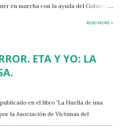
ner en marcha con la ayuda del Gobierno
esos políticos que usaron las puertas
READ MORE »
os consejos de administración de esas
evantado sus culos de las poltronas del
ba ladrones a Iberdrola presidía la
RROR. ETA Y YO: LA
írgen Blanca, donde terminó una gran
SA.
 una decena de tractores. Y es que el
 va a sufrir las consecuencias de que
rales eólicas, megaparques fotovoltaicos
publicado en el libro "La Huella de una
 intensiva. Araba Bizirik también alzó la
 por la Asociación de Víctimas del
elocidad del que se empezó a hablar en
-------------------------------------------