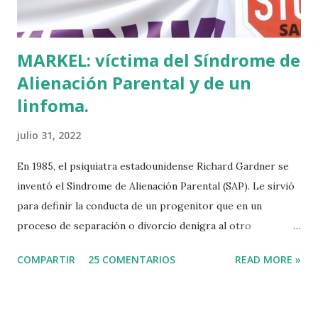
Tuvo que ser su consejera de Cultura y portavoz Miren
Azkarate ...
MARKEL: víctima del Síndrome de
Alienación Parental y de un
linfoma.
julio 31, 2022
En 1985, el psiquiatra estadounidense Richard Gardner se
inventó el Síndrome de Alienación Parental (SAP). Le sirvió
para definir la conducta de un progenitor que en un
proceso de separación o divorcio denigra al otro
progenitor delante de sus hijos para alejarlos de él. El
COMPARTIR
25 COMENTARIOS
READ MORE »
machismo predominante hace 40 años sirvió incluso para
rebautizar al SAP como Síndrome de la Madre Maliciosa.
Que Richard Gardner se hubiese divorciado dos veces tal