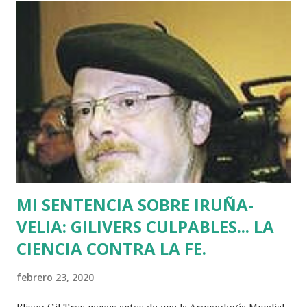
del sufrimiento" avalada por uno de los jerifaltes de Herri
Batasuna, Rufi Etxeberria, que hasta el año pasado fue
dirigente de Sortu. Tras aquel vil secuestro, las calles de
Euskadi dejaron de ser dominadas por ETA y su entorno
político. Nadie recuerda en Bilbao una manifestación mayor
que la que había pedido la liberación de Miguel Angel
Blanco horas antes de su asesinato: concentró a más de
medio millón de personas. Fuimos muchos los que
descubrimos que l...
MI SENTENCIA SOBRE IRUÑA-
VELIA: GILIVERS CULPABLES... LA
CIENCIA CONTRA LA FE.
febrero 23, 2020