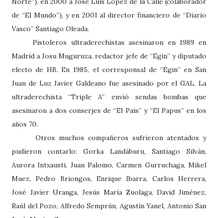
Norte”), en 2000 a José Luis López de la Calle (colaborador
de “El Mundo”), y en 2001 al director financiero de “Diario
Vasco” Santiago Oleada.
Pistoleros ultraderechistas asesinaron en 1989 en
Madrid a Josu Muguruza, redactor jefe de “Egin” y diputado
electo de HB. En 1985, el corresponsal de “Egin” en San
Juan de Luz Javier Galdeano fue asesinado por el GAL. La
ultraderechista “Triple A” envió sendas bombas que
asesinaron a dos conserjes de “El País” y “El Papus” en los
años 70.
Otros muchos compañeros sufrieron atentados y
pudieron contarlo: Gorka Landáburu, Santiago Silván,
Aurora Intxausti, Juan Palomo, Carmen Gurruchaga, Mikel
Muez, Pedro Briongos, Enrique Ibarra, Carlos Herrera,
José Javier Uranga, Jesús María Zuolaga, David Jiménez,
Raúl del Pozo, Alfredo Semprún, Agustín Yanel, Antonio San