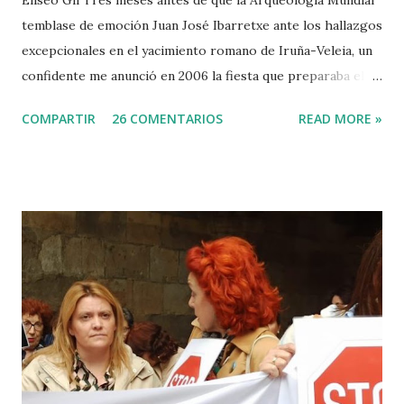
Eliseo Gil Tres meses antes de que la Arqueología Mundial
temblase de emoción Juan José Ibarretxe ante los hallazgos
excepcionales en el yacimiento romano de Iruña-Veleia, un
confidente me anunció en 2006 la fiesta que preparaba el
Gobierno Vasco para celebrar que Álava contaba con el
COMPARTIR
26 COMENTARIOS
READ MORE »
primer calvario de la Cristiandad (con un sonrojante RIP en
vez de INRI incluido), muchas palabras escritas en euskera
batua, 600 años antes de los balbuceos del vascuence y el
castellano y, por si fuera poco, unos jeroglíficos creados
por un presunto maestro egipcio llegado desde el Nilo
para educar a los niños de la villa romana. Mi informador y
yo hacíamos risas ante la casualidad de las casualidades:
Euskadi era de nuevo pionera. Ibarretxe dormía entonces
en Ajuria Enea y no paraba de contar a tirios y troyanos que
Euskal Herria era un pueblo con 7.000 años de antigüedad.
Por fin llegaba la arqueología para confirmar sus teorías.