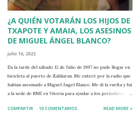
¿A QUIÉN VOTARÁN LOS HIJOS DE
TXAPOTE Y AMAIA, LOS ASESINOS
DE MIGUEL ÁNGEL BLANCO?
julio 10, 2022
En la tarde del sábado 12 de Julio de 1997 no pude llegar en
bicicleta al puerto de Zaldiaran. Me enteré por la radio que
habían asesinado a Miguel Ángel Blanco. Me di la vuelta y fui
a la sede de RNE en Vitoria para ayudar a los periodistas
que estaban de guardia en Euskadi para cubrir lo que
COMPARTIR
10 COMENTARIOS
READ MORE »
pudiera ocurrir después de que se cumpliera el plazo de 48
horas que dio ETA para asesinar al concejal del PP si no se
acercaba a Euskadi a los presos de ETA. Fue uno de los
asesinatos fruto de la estrategia etarra de "socialización