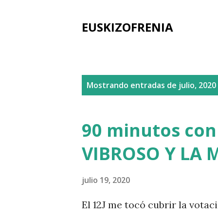
EUSKIZOFRENIA
E
Mostrando entradas de julio, 2020
n
t
90 minutos con
r
VIBROSO Y LA
a
d
julio 19, 2020
a
El 12J me tocó cubrir la votac
s