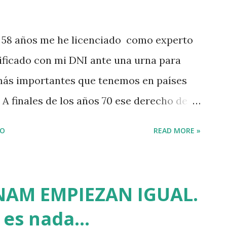
tidad el machismo, la LGTBI+fobia, el
Tauromaquia y la Caza. LA SANGRE NO
s 58 años me he licenciado como experto
lgún reportero se cal...
ificado con mi DNI ante una urna para
más importantes que tenemos en países
A finales de los años 70 ese derecho de
convirtió a la ciudadanía a quienes
IO
READ MORE »
na dictadura fascista. Sé que votar cada
o es mucho poder presentarse como
 las estructuras corruptas que sostienen
TNAM EMPIEZAN IGUAL.
cionales. Lo que ocurra en Euskizofrenia a
es nada...
lo que hagamos este domingo 12J. He