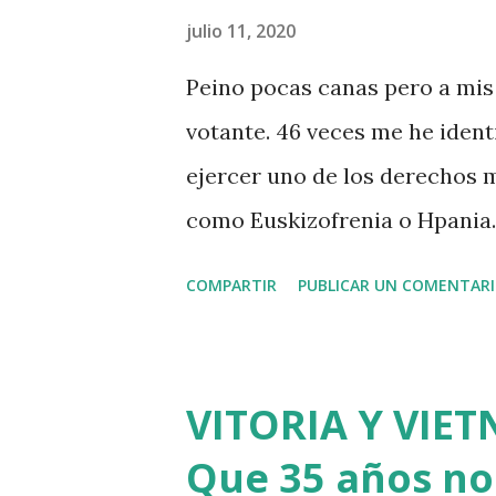
que tiene como señas de iden
julio 11, 2020
racismo y la defensa de la 
Peino pocas canas pero a mi
LLEGÓ AL RÍO Los ánimos de a
votante. 46 veces me he ident
ejercer uno de los derechos 
como Euskizofrenia o Hpania. 
votar a nuestros mandamases 
COMPARTIR
PUBLICAR UN COMENTAR
veníamos de ser súbditos de u
4 años parece poco. Tampoc
candidato teniendo en cuenta
VITORIA Y VIE
a los partidos políticos tradi
Que 35 años no 
partir del lunes depende de 