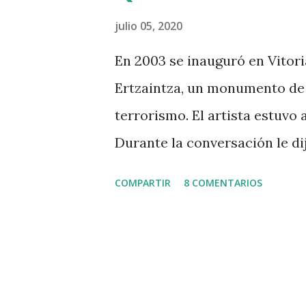
cubierto elecciones como per
julio 05, 2020
distintos partidos. Sé que al
En 2003 se inauguró en Vitoria,
Hoy puede ser un día históri
Ertzaintza, un monumento de J
presidente de una mesa elect
terrorismo. El artista estuvo a
este domingo tenía trabajo co
Durante la conversación le di
igual". Se escandalizó y trat
COMPARTIR
8 COMENTARIOS
ambas palabras comienzan con
"susedido"para conmemorar l
Vitoria que he cumplido esta s
periodistas debutamos en RN