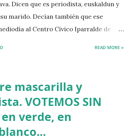
ava. Dicen que es periodista, euskaldun y
 su marido. Decían también que ese
 mediodía al Centro Cívico Iparralde de
ándola los periodistas y reporteros que
IO
READ MORE »
rder una hora y media de nuestras vidas
mente llegó. De los numerosos apoderados,
 VOX que había en el polideportivo
re mascarilla y
ral, nadie sabía si la Armera haría
ista. VOTEMOS SIN
ría para votar. Nadie sabía nada, pero a
 en verde, en
as" Vibroso se le notaba más que
blanco...
o Euskadi con ese partido de ultraderecha