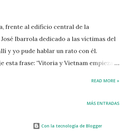
iodista empotrado en las caravanas de
gunos huelen muy mal dentro del aparato.
 frente al edificio central de la
co para mí. Podría debutar como
osé Ibarrola dedicado a las víctimas del
oral en Betoño. Me ha tocado. Alegué que
llí y yo pude hablar un rato con él.
mo periodista de un S...
je esta frase: "Vitoria y Vietnam empiezan
é de suavizar el comentario aclarando que
READ MORE »
 la misma sílaba... Cuento este
os 35 años como redactor en RTVE en
MÁS ENTRADAS
emana. El 1 de Julio de 1985 tres jóvenes
E después de haber aprobado una
Con la tecnología de Blogger