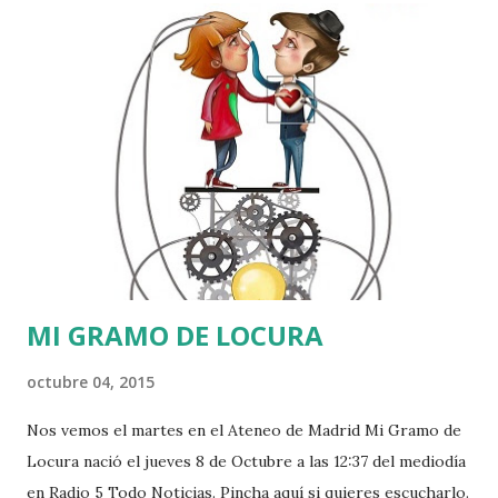
también han traído bebés al mundo tres colegas
parlamentarias: una del PNV, otra del PSE y la todavía
presidenta del PP vasco. A Arantza Quiroga, madre de 5
HIJOS 5, el detalle galante debió abrirle las orejeras y
decidió dar un giro revolucionario a las tesis políticas que
ha defendido históricamente el PP sobre la forma de dar
carpetazo al terrorismo de ETA. A Quiroga se le ocurrió
sacar del atolladero la Ponencia de Paz y Convencia del
Parlamento Vas...
MI GRAMO DE LOCURA
octubre 04, 2015
Nos vemos el martes en el Ateneo de Madrid Mi Gramo de
Locura nació el jueves 8 de Octubre a las 12:37 del mediodía
en Radio 5 Todo Noticias. Pincha aquí si quieres escucharlo.