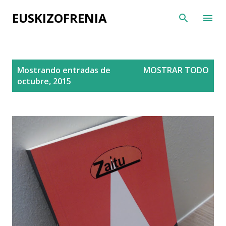
Ir al contenido principal
EUSKIZOFRENIA
E
Mostrando entradas de
MOSTRAR TODO
n
octubre, 2015
t
r
a
d
a
s