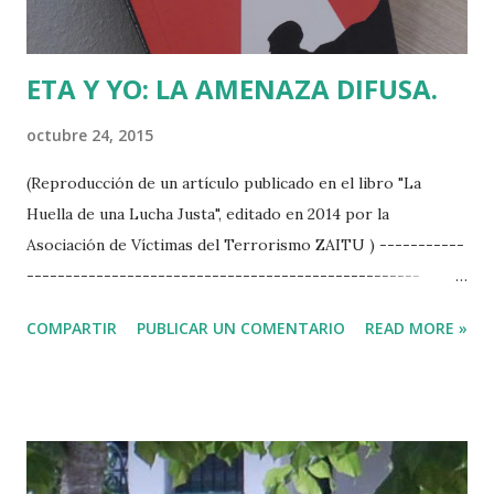
ETA Y YO: LA AMENAZA DIFUSA.
octubre 24, 2015
(Reproducción de un artículo publicado en el libro "La
Huella de una Lucha Justa", editado en 2014 por la
Asociación de Víctimas del Terrorismo ZAITU ) -----------
--------------------------------------------------- La
violencia de ETA y yo tenemos la misma edad, pero no me
COMPARTIR
PUBLICAR UN COMENTARIO
READ MORE »
considero un amenazado o perseguido por esa banda
terrorista. Sólo soy un periodista del montón. Nací en
Madrid el 17 de Julio de 1961, el día en que la banda armada
intentó descarrilar un tren en el que veteranos de guerra
franquistas viajaban a San Sebastián para celebrar el 25
aniversario del llamado Alzamiento Nacional . Aquello les