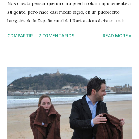
Nos cuesta pensar que un cura pueda robar impunemente a
su gente, pero hace casi medio siglo, en un pueblecito
burgalés de la España rural del Nacionalcatolicismo, todo
era posible. ¿Robó el cura de Vallejo de Mena (Burgos)
COMPARTIR
7 COMENTARIOS
READ MORE »
cuando en mayo de 1969 llamó a un transportista por
intermediación de otro sacerdote para encargarle un
trabajo? ¿Robó cuando vendió por 30.000 pesetas una pila
bautismal románica? Fanio Septién aún recuerda el encargo
más feo de su vida, que por cierto jamás cobró. - Oye,
Fanio, ¿no nos podrías sacar una piedra de la Iglesia? -
¿De qué parroquia? - De la de Vallejo. La “piedra” era
la pila bautismal de la Iglesia de San Lorenzo de Vallejo, una
joya del Románico tallada en piedra en el siglo XII. El
edificio fue declarado Patrimonio Artístico por la Junta de
Castilla y León en los años 80. Graci...