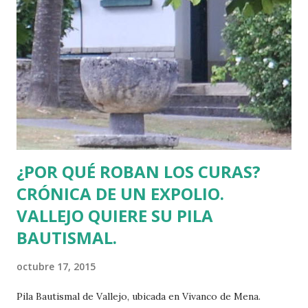
salió mal, pero en los siguientes 50 años asesinaron a 853
personas, según la Centro Memorial de Víctimas del
Terrorismo de Vitoria. Hasta 1973, ETA asesinó a diez
personas. Aquel mismo año de la Operación Ogro que
acabó con la vida de Carrero Blanco, mi familia se estableció
en el pueblo de mis abuelos maternos: Villasana d...
¿POR QUÉ ROBAN LOS CURAS?
CRÓNICA DE UN EXPOLIO.
VALLEJO QUIERE SU PILA
BAUTISMAL.
octubre 17, 2015
Pila Bautismal de Vallejo, ubicada en Vivanco de Mena.