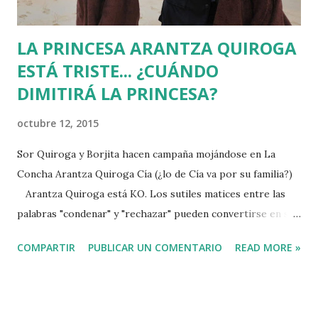
LA PRINCESA ARANTZA QUIROGA
ESTÁ TRISTE... ¿CUÁNDO
DIMITIRÁ LA PRINCESA?
octubre 12, 2015
Sor Quiroga y Borjita hacen campaña mojándose en La
Concha Arantza Quiroga Cía (¿lo de Cía va por su familia?)
Arantza Quiroga está KO. Los sutiles matices entre las
palabras "condenar" y "rechazar" pueden convertirse en su
tumba política. Todo comenzó a la vuelta de las vacaciones
COMPARTIR
PUBLICAR UN COMENTARIO
READ MORE »
de verano, cuando los parlamentarios vascos se pusieron
tontorrones. En el Debate de Política General, Hasier
Arraiz, de EH Bildu, anunció que iba a ser padre de gemelas
y añadió que la legislatura no ha sido estéril porque