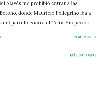
del Alavés me prohibió entrar a las
Betoño, donde Mauricio Pellegrino iba a
del partido contra el Celta. Sin perder la
legar hasta el cuartito donde nos suelen
IO
READ MORE »
s reporteros que levantasen el trípode y
star, pero la verdad ofende cuando se
MÁS ENTRADAS
 Grupo Alavés-Baskonia propiedad de
ace años a un periodista-mamporrero que
ltar, amenazar y chantajear a todo aquel
su amo. En esta entrada de Euskizofrenia
curriculum de Álvaro Martínez Berrueta.