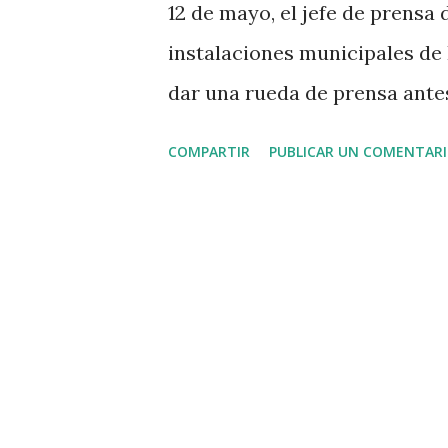
12 de mayo, el jefe de prensa 
instalaciones municipales de 
dar una rueda de prensa antes 
calma, le pedí permiso para l
COMPARTIR
PUBLICAR UN COMENTAR
meter y pedí a mis compañero
la cámara. No nos gusta mole
cuenta así de descarnada: El
Josean Querejeta contrató h
tiene como única misión insu
que critique los negocios de 
conté con pelos y señales el 