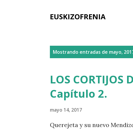
EUSKIZOFRENIA
E
Mostrando entradas de mayo, 201
n
t
LOS CORTIJOS 
r
Capítulo 2.
a
d
mayo 14, 2017
a
Querejeta y su nuevo Mendizo
s