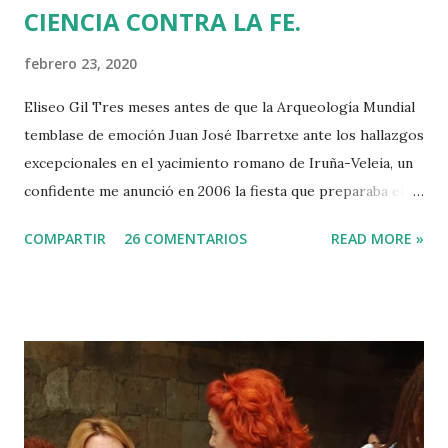
CIENCIA CONTRA LA FE.
febrero 23, 2020
Eliseo Gil Tres meses antes de que la Arqueología Mundial
temblase de emoción Juan José Ibarretxe ante los hallazgos
excepcionales en el yacimiento romano de Iruña-Veleia, un
confidente me anunció en 2006 la fiesta que preparaba el
Gobierno Vasco para celebrar que Álava contaba con el
COMPARTIR
26 COMENTARIOS
READ MORE »
primer calvario de la Cristiandad (con un sonrojante RIP en
vez de INRI incluido), muchas palabras escritas en euskera
batua, 600 años antes de los balbuceos del vascuence y el
castellano y, por si fuera poco, unos jeroglíficos creados
por un presunto maestro egipcio llegado desde el Nilo
para educar a los niños de la villa romana. Mi informador y
yo hacíamos risas ante la casualidad de las casualidades:
Euskadi era de nuevo pionera. Ibarretxe dormía entonces