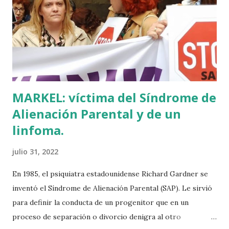
en Ajuria Enea y no paraba de contar a tirios y troyanos que
Euskal Herria era un pueblo con 7.000 años de antigüedad.
Por fin llegaba la arqueología para confirmar sus teorías.
Tuvo que ser su consejera de Cultura y portavoz Miren
Azkarate ...
MARKEL: víctima del Síndrome de
Alienación Parental y de un
linfoma.
julio 31, 2022
En 1985, el psiquiatra estadounidense Richard Gardner se
inventó el Síndrome de Alienación Parental (SAP). Le sirvió
para definir la conducta de un progenitor que en un
proceso de separación o divorcio denigra al otro