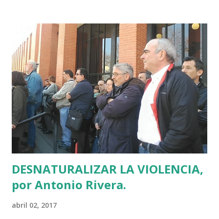
ECONÓMICO. "Te vamos a cumplimentar como
acostumbramos si te pasas de la raya. Reza." Éste es el
estilo amenazante de Álvaro Martínez Berrueta, que se
diplomó en ese triste oficio en Madrid de la mano de un
socialista llamado Javier Rojo que acabó convirtiéndose en
el 4º hombre más importante de la pirámide española:
alcanzó la presidencia del Senado. Nuestro "Pedro J.
Ramírez alavés" colecciona dossieres de políticos,
instituciones, empresarios y periodistas. Alguien tiene que
explicarle que es ilegal almacenar esa información sensible
y que es un delito...
DESNATURALIZAR LA VIOLENCIA,
por Antonio Rivera.
abril 02, 2017