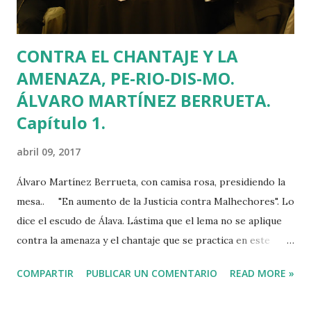
CONTRA EL CHANTAJE Y LA
AMENAZA, PE-RIO-DIS-MO.
ÁLVARO MARTÍNEZ BERRUETA.
Capítulo 1.
abril 09, 2017
Álvaro Martínez Berrueta, con camisa rosa, presidiendo la
mesa.. "En aumento de la Justicia contra Malhechores". Lo
dice el escudo de Álava. Lástima que el lema no se aplique
contra la amenaza y el chantaje que se practica en este
territorio desde hace 17 años. No hablo de ETA sino de un
COMPARTIR
PUBLICAR UN COMENTARIO
READ MORE »
presunto periodista que se llama Álvaro Martínez Berrueta
y firma como Presidente y Editor de la revista DATO