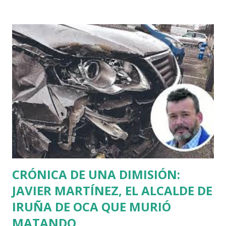
de entrécula de ternera con patata morada de Otazu, queso
Idiazábal y ketchup de pimientos del piquillo hizo las
delicias del jurado, que premió ese maravilloso plato de
nuestra sociedad en la primera ocasión en que se presenta
a ese veterano concurso gastronómico. También
prepararon un bacalao con pil-pil de calabaza y cantarelus.
De rechupete. Las esposas de Josean Fernández Barrena,
José Delgado, Roberto Ruiz de Mendarozqueta, Gonzalo
Relloso y Tito Etxaniz son las mujeres más envidiadas de
Álava. Lo dice un patoso que intenta disimular su torpeza
en la cocina esmerándose en el fregoteo....
CRÓNICA DE UNA DIMISIÓN:
JAVIER MARTÍNEZ, EL ALCALDE DE
IRUÑA DE OCA QUE MURIÓ
MATANDO