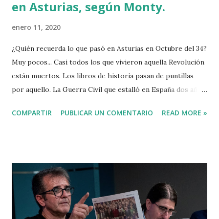
en Asturias, según Monty.
enero 11, 2020
¿Quién recuerda lo que pasó en Asturias en Octubre del 34?
Muy pocos... Casi todos los que vivieron aquella Revolución
están muertos. Los libros de historia pasan de puntillas
por aquello. La Guerra Civil que estalló en España dos años
después convirtió aquellos trágicos sucesos en apenas un
COMPARTIR
PUBLICAR UN COMENTARIO
READ MORE »
párrafo de algunos libros de texto. En mi memoria
quedaban ecos lejanos de la Revolución de Octubre hasta
que se me ocurrió acudir el pasado 8 de enero a la
proyección del documental de Sergio Montero Fernández
en el sótano que tiene la CNT en su sede de la calle
Correría 65 de Vitoria. Ningún sitio mejor para ver una
película que cuenta lo que ocurrió hace 85 años en mi
querida Asturias, cuyo subsuelo está perforado por