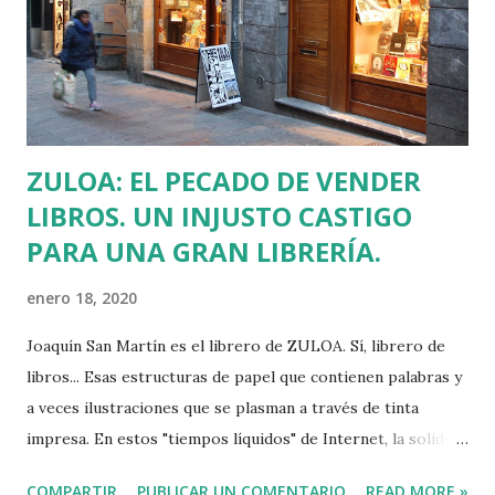
si fuera poco, el pasado 2 de enero, Javier Martínez se fue a
Vitoria a cortarse el pelo y al volver de noche a Nanclares
se saltó un ceda el paso y su coche colisionó con el de otro
vecino. Como...
ZULOA: EL PECADO DE VENDER
LIBROS. UN INJUSTO CASTIGO
PARA UNA GRAN LIBRERÍA.
enero 18, 2020
Joaquín San Martín es el librero de ZULOA. Sí, librero de
libros... Esas estructuras de papel que contienen palabras y
a veces ilustraciones que se plasman a través de tinta
impresa. En estos "tiempos líquidos" de Internet, la solidez
de la literatura que se toca dicen que está en declive.
COMPARTIR
PUBLICAR UN COMENTARIO
READ MORE »