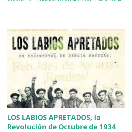
Txintxu (que así le conoce todo el mundo en la Almendra
Medieval de Vitoria) es uno de los "Últimos de Filipinas" de
la Era Gutenberg. Gracias a la librería Zuloa de la calle
Correría 21, uno puede encontrarse una persona como
Txintxu que le prescriba la medicina literaria que necesita
su síndrome de melancolía o euforia. No hay mejor fármaco
para el alma que un buen libro en el momento oportuno. Y
Txintxu de eso sabe Lepe. Zuloa abrió sus puertas hace 32
años. La inauguración fue en 1987 en la calle Pintorería, dos
años después de que yo llegase a Vitoria como periodista
de RNE. En 1998 se trasladó a su actual sede de la calle
Correría 21. Txintxu San Martín aterrizó en Zuloa com...
LOS LABIOS APRETADOS, la
Revolución de Octubre de 1934