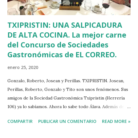
TXIPRISTIN: UNA SALPICADURA
DE ALTA COCINA. La mejor carne
del Concurso de Sociedades
Gastronómicas de EL CORREO.
enero 25, 2020
Gonzalo, Roberto, Josean y Perillas. TXIPRISTIN. Josean,
Perillas, Roberto, Gonzalo y Tito son unos fenómenos. Sus
amigos de la Sociedad Gastronómica Txipristin (Herrería
106) ya lo sabíamos. Ahora lo sabe todo Álava. Además de
ser unos tipos fantásticos son unos cocinillas estupendos
COMPARTIR
PUBLICAR UN COMENTARIO
READ MORE »
que han preparado la Mejor Carne del XXIII Concurso de
Sociedades Gastronómicas de El Correo. Su hamburguesa