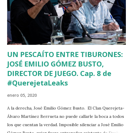
innumerables túneles mineros. Bajé al sótano de los
anarquistas gasteiztarras como si yo fuera un dinamitero
en busca de un preciado carbón llamado verdad. "Los Labios
Apretados" se titula la obra del avilesino Monty. "Los Labios
Apretados", sí... Uno puede ha...
UN PESCAÍTO ENTRE TIBURONES:
JOSÉ EMILIO GÓMEZ BUSTO,
DIRECTOR DE JUEGO. Cap. 8 de
#QuerejetaLeaks
enero 05, 2020
A la derecha, José Emilio Gómez Busto. El Clan Querejeta-
Álvaro Martínez Berrueta no puede callarle la boca a todos
los que cuentan la verdad. Imposible silenciar a José Emilio