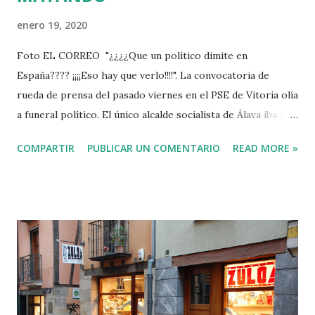
enero 19, 2020
Foto EL CORREO "¿¿¿¿Que un político dimite en
España???? ¡¡¡¡Eso hay que verlo!!!!". La convocatoria de
rueda de prensa del pasado viernes en el PSE de Vitoria olía
a funeral político. El único alcalde socialista de Álava iba a
comparecer ante los periodistas después de haberla
COMPARTIR
PUBLICAR UN COMENTARIO
READ MORE »
cagado dos veces. 16 años llevaba Javier Martínez como
primer edil de Iruña de Oca. En 2016, para lograr una
expropiación de terrenos, permutó unas fincas a 7 vecinos
con el compromiso de recalificarlas como urbanizables. El
contrato se incumplió y la justicia ha condenado al
Ayuntamiento a pagarles a esos propietarios más de
800.000 euros, una cuarta parte del presupuesto anual de
Iruña de Oca. La sanción no la pagará el alcalde, la sufrirá el
municipio, como siempre... SI BEBES, NO CONDUZCAS Por