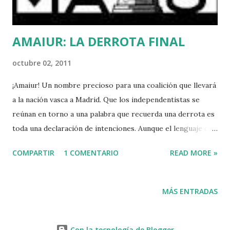
AMAIUR: LA DERROTA FINAL
octubre 02, 2011
¡Amaiur! Un nombre precioso para una coalición que llevará
a la nación vasca a Madrid. Que los independentistas se
reúnan en torno a una palabra que recuerda una derrota es
toda una declaración de intenciones. Aunque el lenguaje de
la autodenominada “izquierda abertzale histórica” se siga
COMPARTIR
1 COMENTARIO
READ MORE »
pareciendo al del NODO, todos hemos sabido leer entre
líneas. No nos despista su verborrea victoriosa que les
presenta como los conseguidores de la paz y liberadores
MÁS ENTRADAS
de la patria vasca. La única verdad es que la democracia está
ganando el partido por goleada. Los presos malos de ETA
que han cumplido toda su condena sin arrepentirse de la
Con la tecnología de Blogger