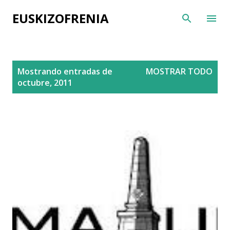
Ir al contenido principal
EUSKIZOFRENIA
E
Mostrando entradas de
MOSTRAR TODO
n
octubre, 2011
t
r
a
d
a
s