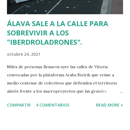
ÁLAVA SALE A LA CALLE PARA
SOBREVIVIR A LOS
"IBERDROLADRONES".
octubre 24, 2021
Miles de personas llenaron ayer las calles de Vitoria
convocadas por la plataforma Araba Bizirik que reúne a
medio centenar de colectivos que defienden el territorio
alavés frente a los macroproyectos que las grandes
empresas quieren poner en marcha con la ayuda del
COMPARTIR
4 COMENTARIOS
READ MORE »
Gobierno Vasco, la Diputación y todos esos políticos que
usaron las puertas giratorias para sentarse en los consejos
de administración de esas compañías después de haber