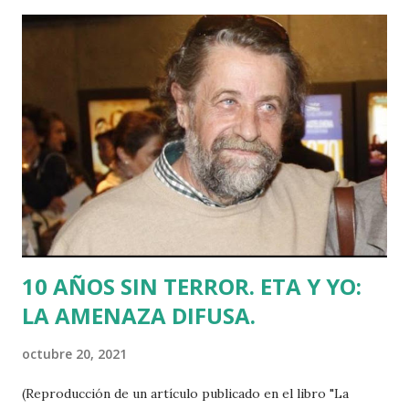
levantado sus culos de las poltronas del poder. Una
pancarta que llamaba ladrones a Iberdrola presidía la
balconada de la plaza de la Vírgen Blanca, donde terminó
una gran manifestación encabezada por una decena de
tractores. Y es que el sector primario es el que más va a
sufrir las consecuencias de que Álava acabe sembrada de
centrales eólicas, megaparques fotovoltaicos y
explotaciones de agricultura intensiva. Araba Bizirik
también alzó la voz contra ese Tren de Alta Velocidad del
que se empezó a hablar en los años 80 y que parece que
nunca se pondrá en m...
10 AÑOS SIN TERROR. ETA Y YO:
LA AMENAZA DIFUSA.
octubre 20, 2021
(Reproducción de un artículo publicado en el libro "La