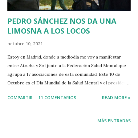
PEDRO SÁNCHEZ NOS DA UNA
LIMOSNA A LOS LOCOS
octubre 10, 2021
Estoy en Madrid, donde a mediodía me voy a manifestar
entre Atocha y Sol junto a la Federación Salud Mental que
agrupa a 17 asociaciones de esta comunidad. Este 10 de
Octubre es el Día Mundial de la Salud Mental y el presidente
del gobierno aprovechó ayer la ocasión para ponerse una
COMPARTIR
11 COMENTARIOS
READ MORE »
medalla con un Plan de Acción en el que promete una
limosnita de 100 millones de euros para resolver un
problema que España tiene desde que en los años 80 se
MÁS ENTRADAS
abrieron los manicomios y se dejó que fueran las familias de
los psiquiatrizados quienes se comiesen el marrón de