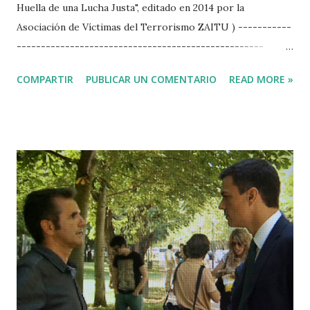
Huella de una Lucha Justa", editado en 2014 por la
Asociación de Víctimas del Terrorismo ZAITU ) -----------
--------------------------------------------------- La
violencia de ETA y yo tenemos la misma edad, pero no me
COMPARTIR
PUBLICAR UN COMENTARIO
READ MORE »
considero un amenazado o perseguido por esa banda
terrorista. Sólo soy un periodista del montón. Nací en
Madrid el 17 de Julio de 1961, el día en que la banda armada
intentó descarrilar un tren en el que veteranos de guerra
franquistas viajaban a San Sebastián para celebrar el 25
aniversario del llamado Alzamiento Nacional . Aquello les
salió mal, pero en los siguientes 50 años asesinaron a 853
personas, según el Centro Memorial de Víctimas del
Terrorismo de Vitoria. Hasta 1973, ETA asesinó a diez
personas. Aquel mismo año de la Operación Ogro que
acabó con la vida de Carrero Blanco, mi familia se estableció
en el pueblo de mis abuelos maternos: Villasana d...