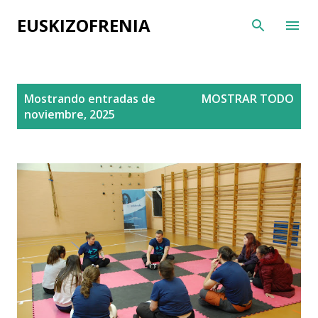
Ir al contenido principal
EUSKIZOFRENIA
E
Mostrando entradas de
MOSTRAR TODO
n
noviembre, 2025
t
r
a
d
a
s