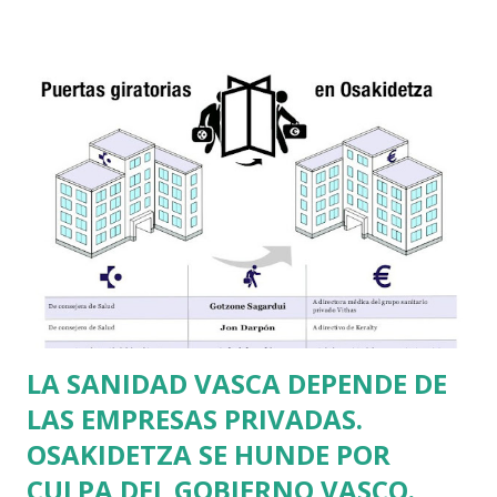
de Defensa Personal para las Mujeres, después de que el 25
de noviembre se celebrara el Día Mundial de Eliminación de
la Violencia contra las Mujeres. Era gratuito para las
asistentes y estaba dirigido a mujeres a partir de 16 años
aunque también se pudieron inscribir niñas de 12 a 15 años
acompañadas por su madre o tutora. En este seminario se
facilitaron conocimientos básicos sobre medidas de
prevención y autoprotección contra la violencia de género.
También se enseñaron habilidades técnicas de defensa
personal femenina encaminadas a resolver situaciones de
agresiones reales. Igualmente se incrementó e...
LA SANIDAD VASCA DEPENDE DE
LAS EMPRESAS PRIVADAS.
OSAKIDETZA SE HUNDE POR
CULPA DEL GOBIERNO VASCO.