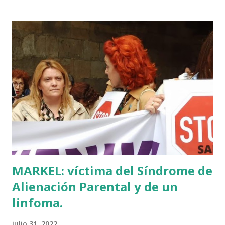
batua, 600 años antes de los balbuceos del vascuence y el
castellano y, por si fuera poco, unos jeroglíficos creados
por un presunto maestro egipcio llegado desde el Nilo
para educar a los niños de la villa romana. Mi informador y
yo hacíamos risas ante la casualidad de las casualidades:
Euskadi era de nuevo pionera. Ibarretxe dormía entonces
en Ajuria Enea y no paraba de contar a tirios y troyanos que
Euskal Herria era un pueblo con 7.000 años de antigüedad.
Por fin llegaba la arqueología para confirmar sus teorías.
Tuvo que ser su consejera de Cultura y portavoz Miren
Azkarate ...
MARKEL: víctima del Síndrome de
Alienación Parental y de un
linfoma.
julio 31, 2022