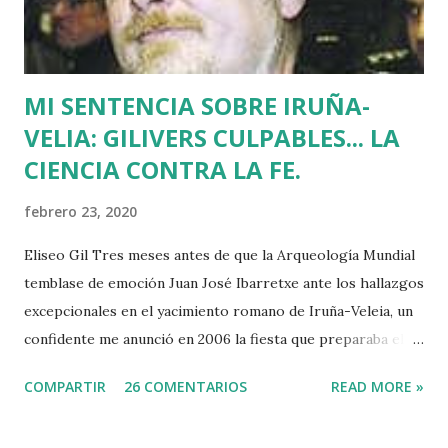
medio millón de personas. Fuimos muchos los que
descubrimos que l...
MI SENTENCIA SOBRE IRUÑA-
VELIA: GILIVERS CULPABLES... LA
CIENCIA CONTRA LA FE.
febrero 23, 2020
Eliseo Gil Tres meses antes de que la Arqueología Mundial
temblase de emoción Juan José Ibarretxe ante los hallazgos
excepcionales en el yacimiento romano de Iruña-Veleia, un
confidente me anunció en 2006 la fiesta que preparaba el
Gobierno Vasco para celebrar que Álava contaba con el
COMPARTIR
26 COMENTARIOS
READ MORE »
primer calvario de la Cristiandad (con un sonrojante RIP en
vez de INRI incluido), muchas palabras escritas en euskera