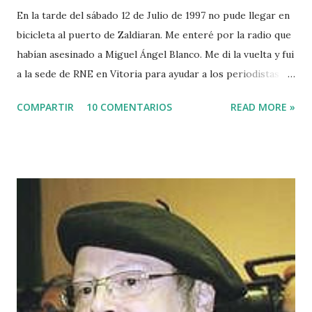
En la tarde del sábado 12 de Julio de 1997 no pude llegar en
bicicleta al puerto de Zaldiaran. Me enteré por la radio que
habían asesinado a Miguel Ángel Blanco. Me di la vuelta y fui
a la sede de RNE en Vitoria para ayudar a los periodistas
que estaban de guardia en Euskadi para cubrir lo que
COMPARTIR
10 COMENTARIOS
READ MORE »
pudiera ocurrir después de que se cumpliera el plazo de 48
horas que dio ETA para asesinar al concejal del PP si no se
acercaba a Euskadi a los presos de ETA. Fue uno de los
asesinatos fruto de la estrategia etarra de "socialización
del sufrimiento" avalada por uno de los jerifaltes de Herri
Batasuna, Rufi Etxeberria, que hasta el año pasado fue
dirigente de Sortu. Tras aquel vil secuestro, las calles de
Euskadi dejaron de ser dominadas por ETA y su entorno
político. Nadie recuerda en Bilbao una manifestación mayor
que la que había pedido la liberación de Miguel Angel
Blanco horas antes de su asesinato: concentró a más de