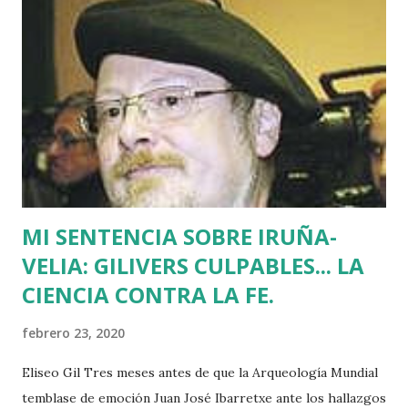
Batasuna, Rufi Etxeberria, que hasta el año pasado fue
dirigente de Sortu. Tras aquel vil secuestro, las calles de
Euskadi dejaron de ser dominadas por ETA y su entorno
político. Nadie recuerda en Bilbao una manifestación mayor
que la que había pedido la liberación de Miguel Angel
Blanco horas antes de su asesinato: concentró a más de
medio millón de personas. Fuimos muchos los que
descubrimos que l...
MI SENTENCIA SOBRE IRUÑA-
VELIA: GILIVERS CULPABLES... LA
CIENCIA CONTRA LA FE.
febrero 23, 2020
Eliseo Gil Tres meses antes de que la Arqueología Mundial
temblase de emoción Juan José Ibarretxe ante los hallazgos