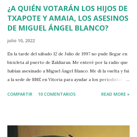
¿A QUIÉN VOTARÁN LOS HIJOS DE
TXAPOTE Y AMAIA, LOS ASESINOS
DE MIGUEL ÁNGEL BLANCO?
julio 10, 2022
En la tarde del sábado 12 de Julio de 1997 no pude llegar en
bicicleta al puerto de Zaldiaran. Me enteré por la radio que
habían asesinado a Miguel Ángel Blanco. Me di la vuelta y fui
a la sede de RNE en Vitoria para ayudar a los periodistas
que estaban de guardia en Euskadi para cubrir lo que
COMPARTIR
10 COMENTARIOS
READ MORE »
pudiera ocurrir después de que se cumpliera el plazo de 48
horas que dio ETA para asesinar al concejal del PP si no se
acercaba a Euskadi a los presos de ETA. Fue uno de los
asesinatos fruto de la estrategia etarra de "socialización
del sufrimiento" avalada por uno de los jerifaltes de Herri