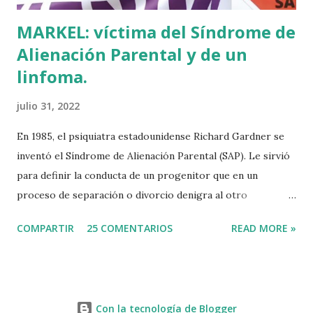
MARKEL: víctima del Síndrome de
Alienación Parental y de un
linfoma.
julio 31, 2022
En 1985, el psiquiatra estadounidense Richard Gardner se
inventó el Síndrome de Alienación Parental (SAP). Le sirvió
para definir la conducta de un progenitor que en un
proceso de separación o divorcio denigra al otro
progenitor delante de sus hijos para alejarlos de él. El
COMPARTIR
25 COMENTARIOS
READ MORE »
machismo predominante hace 40 años sirvió incluso para
rebautizar al SAP como Síndrome de la Madre Maliciosa.
Que Richard Gardner se hubiese divorciado dos veces tal
vez tenga algo que ver con su invento, que por cierto jamás
Con la tecnología de Blogger
ha sido reconocido por la Organización Mundial de la Salud