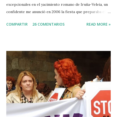
excepcionales en el yacimiento romano de Iruña-Veleia, un
confidente me anunció en 2006 la fiesta que preparaba el
Gobierno Vasco para celebrar que Álava contaba con el
COMPARTIR
26 COMENTARIOS
READ MORE »
primer calvario de la Cristiandad (con un sonrojante RIP en
vez de INRI incluido), muchas palabras escritas en euskera
batua, 600 años antes de los balbuceos del vascuence y el
castellano y, por si fuera poco, unos jeroglíficos creados
por un presunto maestro egipcio llegado desde el Nilo
para educar a los niños de la villa romana. Mi informador y
yo hacíamos risas ante la casualidad de las casualidades:
Euskadi era de nuevo pionera. Ibarretxe dormía entonces
en Ajuria Enea y no paraba de contar a tirios y troyanos que
Euskal Herria era un pueblo con 7.000 años de antigüedad.
Por fin llegaba la arqueología para confirmar sus teorías.
Tuvo que ser su consejera de Cultura y portavoz Miren
Azkarate ...