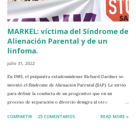
Tuvo que ser su consejera de Cultura y portavoz Miren
Azkarate ...
MARKEL: víctima del Síndrome de
Alienación Parental y de un
linfoma.
julio 31, 2022
En 1985, el psiquiatra estadounidense Richard Gardner se
inventó el Síndrome de Alienación Parental (SAP). Le sirvió
para definir la conducta de un progenitor que en un
proceso de separación o divorcio denigra al otro
progenitor delante de sus hijos para alejarlos de él. El
COMPARTIR
25 COMENTARIOS
READ MORE »
machismo predominante hace 40 años sirvió incluso para
rebautizar al SAP como Síndrome de la Madre Maliciosa.
Que Richard Gardner se hubiese divorciado dos veces tal