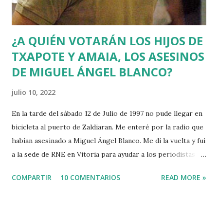
¿A QUIÉN VOTARÁN LOS HIJOS DE
TXAPOTE Y AMAIA, LOS ASESINOS
DE MIGUEL ÁNGEL BLANCO?
julio 10, 2022
En la tarde del sábado 12 de Julio de 1997 no pude llegar en
bicicleta al puerto de Zaldiaran. Me enteré por la radio que
habían asesinado a Miguel Ángel Blanco. Me di la vuelta y fui
a la sede de RNE en Vitoria para ayudar a los periodistas
que estaban de guardia en Euskadi para cubrir lo que
COMPARTIR
10 COMENTARIOS
READ MORE »
pudiera ocurrir después de que se cumpliera el plazo de 48
horas que dio ETA para asesinar al concejal del PP si no se
acercaba a Euskadi a los presos de ETA. Fue uno de los