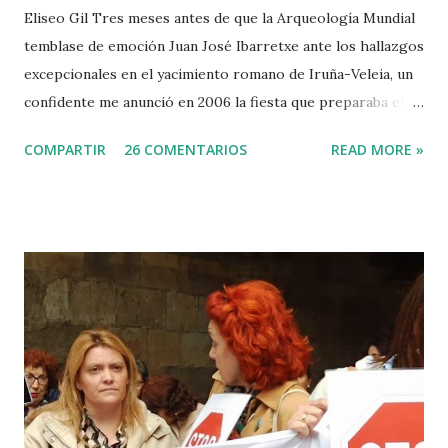
Eliseo Gil Tres meses antes de que la Arqueología Mundial
temblase de emoción Juan José Ibarretxe ante los hallazgos
excepcionales en el yacimiento romano de Iruña-Veleia, un
confidente me anunció en 2006 la fiesta que preparaba el
Gobierno Vasco para celebrar que Álava contaba con el
COMPARTIR
26 COMENTARIOS
READ MORE »
primer calvario de la Cristiandad (con un sonrojante RIP en
vez de INRI incluido), muchas palabras escritas en euskera
batua, 600 años antes de los balbuceos del vascuence y el
castellano y, por si fuera poco, unos jeroglíficos creados
por un presunto maestro egipcio llegado desde el Nilo
para educar a los niños de la villa romana. Mi informador y
yo hacíamos risas ante la casualidad de las casualidades:
Euskadi era de nuevo pionera. Ibarretxe dormía entonces
en Ajuria Enea y no paraba de contar a tirios y troyanos que
Euskal Herria era un pueblo con 7.000 años de antigüedad.
Por fin llegaba la arqueología para confirmar sus teorías.