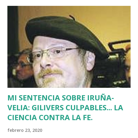
asesinatos fruto de la estrategia etarra de "socialización
del sufrimiento" avalada por uno de los jerifaltes de Herri
Batasuna, Rufi Etxeberria, que hasta el año pasado fue
dirigente de Sortu. Tras aquel vil secuestro, las calles de
Euskadi dejaron de ser dominadas por ETA y su entorno
político. Nadie recuerda en Bilbao una manifestación mayor
que la que había pedido la liberación de Miguel Angel
Blanco horas antes de su asesinato: concentró a más de
medio millón de personas. Fuimos muchos los que
descubrimos que l...
MI SENTENCIA SOBRE IRUÑA-
VELIA: GILIVERS CULPABLES... LA
CIENCIA CONTRA LA FE.
febrero 23, 2020