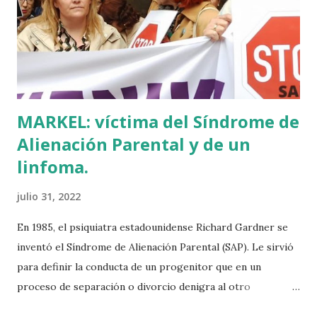
en Ajuria Enea y no paraba de contar a tirios y troyanos que
Euskal Herria era un pueblo con 7.000 años de antigüedad.
Por fin llegaba la arqueología para confirmar sus teorías.
Tuvo que ser su consejera de Cultura y portavoz Miren
Azkarate ...
MARKEL: víctima del Síndrome de
Alienación Parental y de un
linfoma.
julio 31, 2022
En 1985, el psiquiatra estadounidense Richard Gardner se
inventó el Síndrome de Alienación Parental (SAP). Le sirvió
para definir la conducta de un progenitor que en un
proceso de separación o divorcio denigra al otro
progenitor delante de sus hijos para alejarlos de él. El