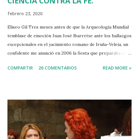
CIENCIA CONTRA LA FE.
febrero 23, 2020
Eliseo Gil Tres meses antes de que la Arqueología Mundial
temblase de emoción Juan José Ibarretxe ante los hallazgos
excepcionales en el yacimiento romano de Iruña-Veleia, un
confidente me anunció en 2006 la fiesta que preparaba el
Gobierno Vasco para celebrar que Álava contaba con el
COMPARTIR
26 COMENTARIOS
READ MORE »
primer calvario de la Cristiandad (con un sonrojante RIP en
vez de INRI incluido), muchas palabras escritas en euskera
batua, 600 años antes de los balbuceos del vascuence y el
castellano y, por si fuera poco, unos jeroglíficos creados
por un presunto maestro egipcio llegado desde el Nilo
para educar a los niños de la villa romana. Mi informador y
yo hacíamos risas ante la casualidad de las casualidades:
Euskadi era de nuevo pionera. Ibarretxe dormía entonces