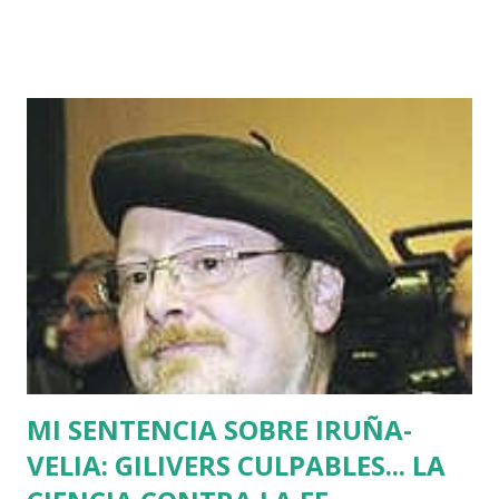
horas que dio ETA para asesinar al concejal del PP si no se
acercaba a Euskadi a los presos de ETA. Fue uno de los
asesinatos fruto de la estrategia etarra de "socialización
del sufrimiento" avalada por uno de los jerifaltes de Herri
Batasuna, Rufi Etxeberria, que hasta el año pasado fue
dirigente de Sortu. Tras aquel vil secuestro, las calles de
Euskadi dejaron de ser dominadas por ETA y su entorno
político. Nadie recuerda en Bilbao una manifestación mayor
que la que había pedido la liberación de Miguel Angel
Blanco horas antes de su asesinato: concentró a más de
medio millón de personas. Fuimos muchos los que
descubrimos que l...
MI SENTENCIA SOBRE IRUÑA-
VELIA: GILIVERS CULPABLES... LA