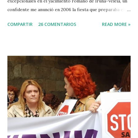
excepcionales en el yacimiento romano de Iruña-Veleia, un
confidente me anunció en 2006 la fiesta que preparaba el
Gobierno Vasco para celebrar que Álava contaba con el
COMPARTIR
26 COMENTARIOS
READ MORE »
primer calvario de la Cristiandad (con un sonrojante RIP en
vez de INRI incluido), muchas palabras escritas en euskera
batua, 600 años antes de los balbuceos del vascuence y el
castellano y, por si fuera poco, unos jeroglíficos creados
por un presunto maestro egipcio llegado desde el Nilo
para educar a los niños de la villa romana. Mi informador y
yo hacíamos risas ante la casualidad de las casualidades:
Euskadi era de nuevo pionera. Ibarretxe dormía entonces
en Ajuria Enea y no paraba de contar a tirios y troyanos que
Euskal Herria era un pueblo con 7.000 años de antigüedad.
Por fin llegaba la arqueología para confirmar sus teorías.
Tuvo que ser su consejera de Cultura y portavoz Miren
Azkarate ...