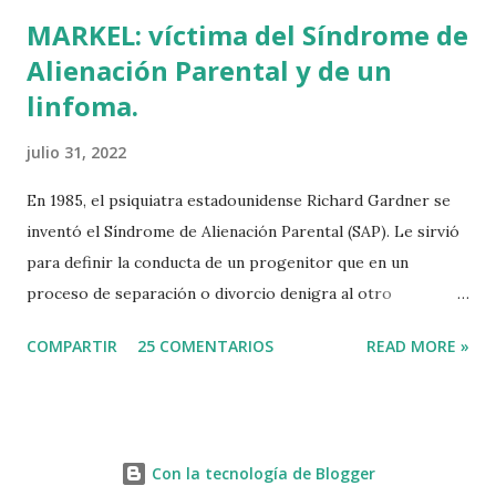
MARKEL: víctima del Síndrome de
Alienación Parental y de un
linfoma.
julio 31, 2022
En 1985, el psiquiatra estadounidense Richard Gardner se
inventó el Síndrome de Alienación Parental (SAP). Le sirvió
para definir la conducta de un progenitor que en un
proceso de separación o divorcio denigra al otro
progenitor delante de sus hijos para alejarlos de él. El
COMPARTIR
25 COMENTARIOS
READ MORE »
machismo predominante hace 40 años sirvió incluso para
rebautizar al SAP como Síndrome de la Madre Maliciosa.
Que Richard Gardner se hubiese divorciado dos veces tal
vez tenga algo que ver con su invento, que por cierto jamás
Con la tecnología de Blogger
ha sido reconocido por la Organización Mundial de la Salud