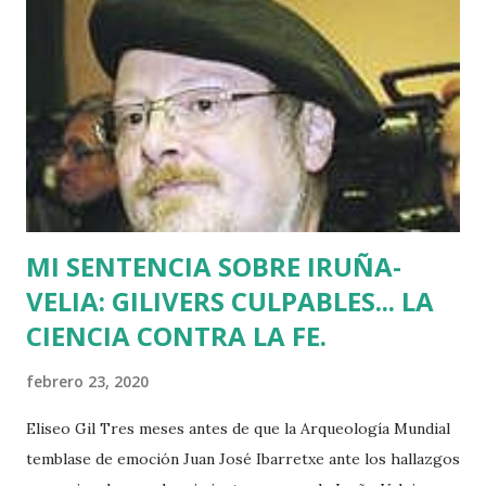
dirigente de Sortu. Tras aquel vil secuestro, las calles de
Euskadi dejaron de ser dominadas por ETA y su entorno
político. Nadie recuerda en Bilbao una manifestación mayor
que la que había pedido la liberación de Miguel Angel
Blanco horas antes de su asesinato: concentró a más de
medio millón de personas. Fuimos muchos los que
descubrimos que l...
MI SENTENCIA SOBRE IRUÑA-
VELIA: GILIVERS CULPABLES... LA
CIENCIA CONTRA LA FE.
febrero 23, 2020
Eliseo Gil Tres meses antes de que la Arqueología Mundial
temblase de emoción Juan José Ibarretxe ante los hallazgos