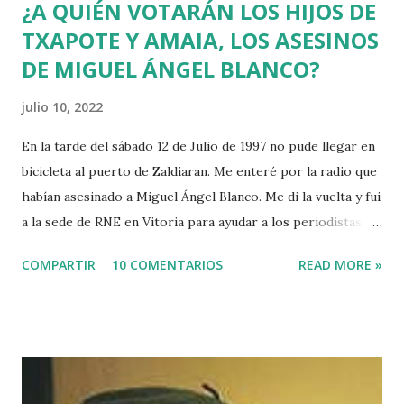
¿A QUIÉN VOTARÁN LOS HIJOS DE
TXAPOTE Y AMAIA, LOS ASESINOS
DE MIGUEL ÁNGEL BLANCO?
julio 10, 2022
En la tarde del sábado 12 de Julio de 1997 no pude llegar en
bicicleta al puerto de Zaldiaran. Me enteré por la radio que
habían asesinado a Miguel Ángel Blanco. Me di la vuelta y fui
a la sede de RNE en Vitoria para ayudar a los periodistas
que estaban de guardia en Euskadi para cubrir lo que
COMPARTIR
10 COMENTARIOS
READ MORE »
pudiera ocurrir después de que se cumpliera el plazo de 48
horas que dio ETA para asesinar al concejal del PP si no se
acercaba a Euskadi a los presos de ETA. Fue uno de los
asesinatos fruto de la estrategia etarra de "socialización
del sufrimiento" avalada por uno de los jerifaltes de Herri
Batasuna, Rufi Etxeberria, que hasta el año pasado fue