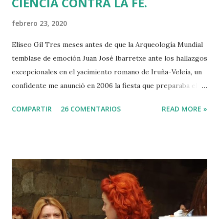
CIENCIA CONTRA LA FE.
febrero 23, 2020
Eliseo Gil Tres meses antes de que la Arqueología Mundial
temblase de emoción Juan José Ibarretxe ante los hallazgos
excepcionales en el yacimiento romano de Iruña-Veleia, un
confidente me anunció en 2006 la fiesta que preparaba el
Gobierno Vasco para celebrar que Álava contaba con el
COMPARTIR
26 COMENTARIOS
READ MORE »
primer calvario de la Cristiandad (con un sonrojante RIP en
vez de INRI incluido), muchas palabras escritas en euskera
batua, 600 años antes de los balbuceos del vascuence y el
castellano y, por si fuera poco, unos jeroglíficos creados
por un presunto maestro egipcio llegado desde el Nilo
para educar a los niños de la villa romana. Mi informador y
yo hacíamos risas ante la casualidad de las casualidades:
Euskadi era de nuevo pionera. Ibarretxe dormía entonces