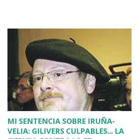
horas que dio ETA para asesinar al concejal del PP si no se
acercaba a Euskadi a los presos de ETA. Fue uno de los
asesinatos fruto de la estrategia etarra de "socialización
del sufrimiento" avalada por uno de los jerifaltes de Herri
Batasuna, Rufi Etxeberria, que hasta el año pasado fue
dirigente de Sortu. Tras aquel vil secuestro, las calles de
Euskadi dejaron de ser dominadas por ETA y su entorno
político. Nadie recuerda en Bilbao una manifestación mayor
que la que había pedido la liberación de Miguel Angel
Blanco horas antes de su asesinato: concentró a más de
medio millón de personas. Fuimos muchos los que
descubrimos que l...
MI SENTENCIA SOBRE IRUÑA-
VELIA: GILIVERS CULPABLES... LA