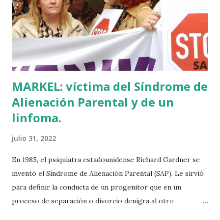
en Ajuria Enea y no paraba de contar a tirios y troyanos que
Euskal Herria era un pueblo con 7.000 años de antigüedad.
Por fin llegaba la arqueología para confirmar sus teorías.
Tuvo que ser su consejera de Cultura y portavoz Miren
Azkarate ...
MARKEL: víctima del Síndrome de
Alienación Parental y de un
linfoma.
julio 31, 2022
En 1985, el psiquiatra estadounidense Richard Gardner se
inventó el Síndrome de Alienación Parental (SAP). Le sirvió
para definir la conducta de un progenitor que en un
proceso de separación o divorcio denigra al otro
progenitor delante de sus hijos para alejarlos de él. El