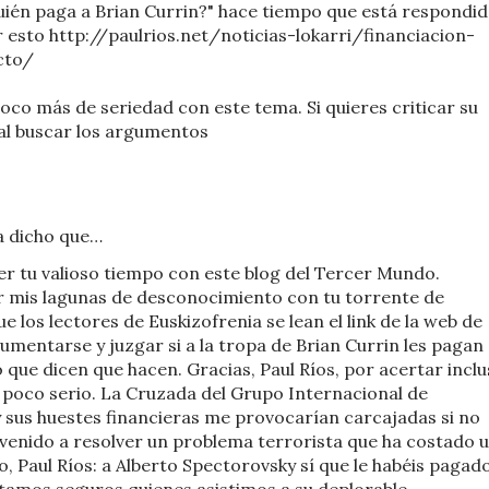
uién paga a Brian Currin?" hace tiempo que está respondid
r esto http://paulrios.net/noticias-lokarri/financiacion-
cto/
oco más de seriedad con este tema. Si quieres criticar su
 al buscar los argumentos
 dicho que…
der tu valioso tiempo con este blog del Tercer Mundo.
nar mis lagunas de desconocimiento con tu torrente de
los lectores de Euskizofrenia se lean el link de la web de
umentarse y juzgar si a la tropa de Brian Currin les pagan
 que dicen que hacen. Gracias, Paul Ríos, por acertar incl
y poco serio. La Cruzada del Grupo Internacional de
sus huestes financieras me provocarían carcajadas si no
venido a resolver un problema terrorista que ha costado 
o, Paul Ríos: a Alberto Spectorovsky sí que le habéis pagad