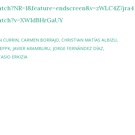
atch?NR=1&feature=endscreen&v=zWLC4Z7jra4
watch?v=XW1dBHrGaUY
N CURRIN
CARMEN BORRAJO
CHRISTIAN MATÍAS ALBIZU
EPPK
JAVIER ARAMBURU
JORGE FERNÁNDEZ DÍAZ
TASIO ERKIZIA