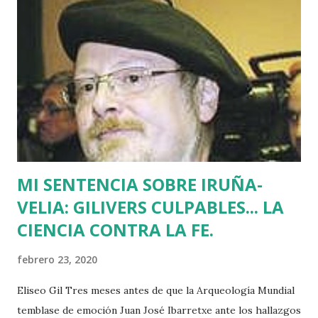
Batasuna, Rufi Etxeberria, que hasta el año pasado fue
dirigente de Sortu. Tras aquel vil secuestro, las calles de
Euskadi dejaron de ser dominadas por ETA y su entorno
político. Nadie recuerda en Bilbao una manifestación mayor
que la que había pedido la liberación de Miguel Angel
Blanco horas antes de su asesinato: concentró a más de
medio millón de personas. Fuimos muchos los que
descubrimos que l...
MI SENTENCIA SOBRE IRUÑA-
VELIA: GILIVERS CULPABLES... LA
CIENCIA CONTRA LA FE.
febrero 23, 2020
Eliseo Gil Tres meses antes de que la Arqueología Mundial
temblase de emoción Juan José Ibarretxe ante los hallazgos