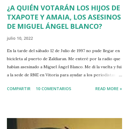
¿A QUIÉN VOTARÁN LOS HIJOS DE
TXAPOTE Y AMAIA, LOS ASESINOS
DE MIGUEL ÁNGEL BLANCO?
julio 10, 2022
En la tarde del sábado 12 de Julio de 1997 no pude llegar en
bicicleta al puerto de Zaldiaran. Me enteré por la radio que
habían asesinado a Miguel Ángel Blanco. Me di la vuelta y fui
a la sede de RNE en Vitoria para ayudar a los periodistas
que estaban de guardia en Euskadi para cubrir lo que
COMPARTIR
10 COMENTARIOS
READ MORE »
pudiera ocurrir después de que se cumpliera el plazo de 48
horas que dio ETA para asesinar al concejal del PP si no se
acercaba a Euskadi a los presos de ETA. Fue uno de los
asesinatos fruto de la estrategia etarra de "socialización
del sufrimiento" avalada por uno de los jerifaltes de Herri