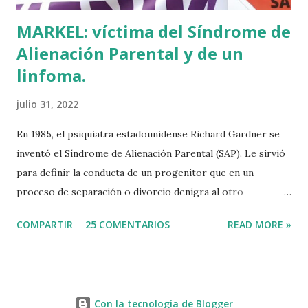
MARKEL: víctima del Síndrome de
Alienación Parental y de un
linfoma.
julio 31, 2022
En 1985, el psiquiatra estadounidense Richard Gardner se
inventó el Síndrome de Alienación Parental (SAP). Le sirvió
para definir la conducta de un progenitor que en un
proceso de separación o divorcio denigra al otro
progenitor delante de sus hijos para alejarlos de él. El
COMPARTIR
25 COMENTARIOS
READ MORE »
machismo predominante hace 40 años sirvió incluso para
rebautizar al SAP como Síndrome de la Madre Maliciosa.
Que Richard Gardner se hubiese divorciado dos veces tal
vez tenga algo que ver con su invento, que por cierto jamás
Con la tecnología de Blogger
ha sido reconocido por la Organización Mundial de la Salud