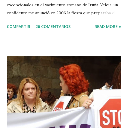
excepcionales en el yacimiento romano de Iruña-Veleia, un
confidente me anunció en 2006 la fiesta que preparaba el
Gobierno Vasco para celebrar que Álava contaba con el
COMPARTIR
26 COMENTARIOS
READ MORE »
primer calvario de la Cristiandad (con un sonrojante RIP en
vez de INRI incluido), muchas palabras escritas en euskera
batua, 600 años antes de los balbuceos del vascuence y el
castellano y, por si fuera poco, unos jeroglíficos creados
por un presunto maestro egipcio llegado desde el Nilo
para educar a los niños de la villa romana. Mi informador y
yo hacíamos risas ante la casualidad de las casualidades:
Euskadi era de nuevo pionera. Ibarretxe dormía entonces
en Ajuria Enea y no paraba de contar a tirios y troyanos que
Euskal Herria era un pueblo con 7.000 años de antigüedad.
Por fin llegaba la arqueología para confirmar sus teorías.
Tuvo que ser su consejera de Cultura y portavoz Miren
Azkarate ...