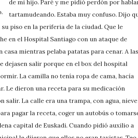
de mi hijo. Paré y me pidió perdón por habla
.
tartamudeando. Estaba muy confuso. Dijo q
 su piso en la periferia de la ciudad. Que le
e en el Hospital Santiago con un ataque de
n casa mientras pelaba patatas para cenar. A la
e dejasen salir porque en el box del hospital
ormir. La camilla no tenía ropa de cama, hacía
gar. Le dieron una receta para su medicación
on salir. La calle era una trampa, con agua, nieve
 para pagar la receta, coger un autobús o tomars
lena capital de Euskadi. Cuando pidió auxilio a
icipal le dijeron que ellos no eran taxistas. Teo