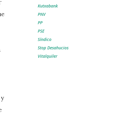
r
Kutxabank
ue
PNV
PP
PSE
Síndico
Stop Desahucios
s
Vitalquiler
 y
e