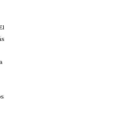
El
ás
a
os