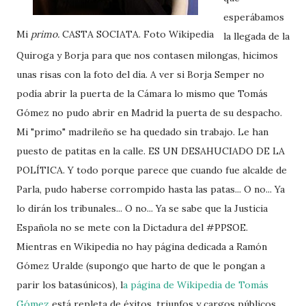
esperábamos
Mi
primo.
CASTA SOCIATA. Foto Wikipedia
la llegada de la
Quiroga y Borja para que nos contasen milongas, hicimos
unas risas con la foto del día. A ver si Borja Semper no
podía abrir la puerta de la Cámara lo mismo que Tomás
Gómez no pudo abrir en Madrid la puerta de su despacho.
Mi "primo" madrileño se ha quedado sin trabajo. Le han
puesto de patitas en la calle. ES UN DESAHUCIADO DE LA
POLÍTICA. Y todo porque parece que cuando fue alcalde de
Parla, pudo haberse corrompido hasta las patas... O no... Ya
lo dirán los tribunales... O no... Ya se sabe que la Justicia
Española no se mete con la Dictadura del #PPSOE.
Mientras en Wikipedia no hay página dedicada a Ramón
Gómez Uralde (supongo que harto de que le pongan a
parir los batasúnicos), l
a página de Wikipedia de Tomás
Gómez
está repleta de éxitos, triunfos y cargos públicos...