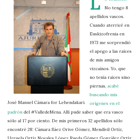
L
No tengo 8
apellidos vascos.
Cuando aterricé en
Euskizofrenia en
1973 me sorprendió
el apego a las raíces
de mis amigos
vizcaínos. Yo, que
no tenía raíces sino
piernas,
acabé
buscando mis
José Manuel Cámara for Lehendakari.
orígenes en el
padrón
del #ValledeMena. Allí pude saber que era vasco
sólo al 17 por ciento. De mis primeros 32 apellidos sólo
encontré 28: Cámara Sáez Orive Gómez, Mendívil Ortíz,
Urruela Ortíz Novales López Rueda Gómez González Ortíz