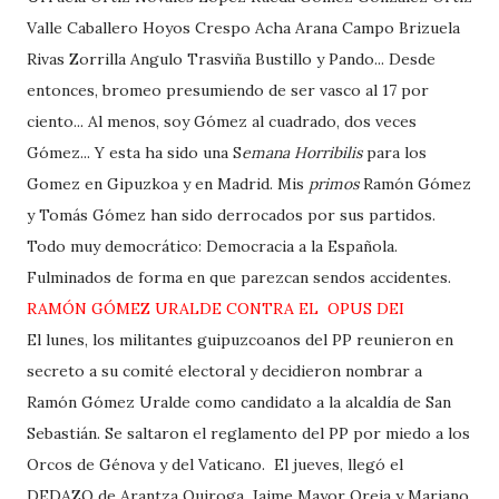
Valle Caballero Hoyos Crespo Acha Arana Campo Brizuela
Rivas Zorrilla Angulo Trasviña Bustillo y Pando... Desde
entonces, bromeo presumiendo de ser vasco al 17 por
ciento... Al menos, soy Gómez al cuadrado, dos veces
Gómez... Y esta ha sido una S
emana Horribilis
para los
Gomez en Gipuzkoa y en Madrid. Mis
primos
Ramón Gómez
y Tomás Gómez han sido derrocados por sus partidos.
Todo muy democrático: Democracia a la Española.
Fulminados de forma en que parezcan sendos accidentes.
RAMÓN GÓMEZ URALDE CONTRA EL OPUS DEI
El lunes, los militantes guipuzcoanos del PP reunieron en
secreto a su comité electoral y decidieron nombrar a
Ramón Gómez Uralde como candidato a la alcaldía de San
Sebastián. Se saltaron el reglamento del PP por miedo a los
Orcos de Génova y del Vaticano. El jueves, llegó el
DEDAZO de Arantza Quiroga, Jaime Mayor Oreja y Mariano