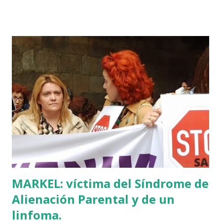
vez de INRI incluido), muchas palabras escritas en euskera
batua, 600 años antes de los balbuceos del vascuence y el
castellano y, por si fuera poco, unos jeroglíficos creados
por un presunto maestro egipcio llegado desde el Nilo
para educar a los niños de la villa romana. Mi informador y
yo hacíamos risas ante la casualidad de las casualidades:
Euskadi era de nuevo pionera. Ibarretxe dormía entonces
en Ajuria Enea y no paraba de contar a tirios y troyanos que
Euskal Herria era un pueblo con 7.000 años de antigüedad.
Por fin llegaba la arqueología para confirmar sus teorías.
Tuvo que ser su consejera de Cultura y portavoz Miren
Azkarate ...
MARKEL: víctima del Síndrome de
Alienación Parental y de un
linfoma.