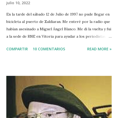
julio 10, 2022
En la tarde del sábado 12 de Julio de 1997 no pude llegar en
bicicleta al puerto de Zaldiaran. Me enteré por la radio que
habían asesinado a Miguel Ángel Blanco. Me di la vuelta y fui
a la sede de RNE en Vitoria para ayudar a los periodistas
que estaban de guardia en Euskadi para cubrir lo que
COMPARTIR
10 COMENTARIOS
READ MORE »
pudiera ocurrir después de que se cumpliera el plazo de 48
horas que dio ETA para asesinar al concejal del PP si no se
acercaba a Euskadi a los presos de ETA. Fue uno de los
asesinatos fruto de la estrategia etarra de "socialización
del sufrimiento" avalada por uno de los jerifaltes de Herri
Batasuna, Rufi Etxeberria, que hasta el año pasado fue
dirigente de Sortu. Tras aquel vil secuestro, las calles de
Euskadi dejaron de ser dominadas por ETA y su entorno
político. Nadie recuerda en Bilbao una manifestación mayor
que la que había pedido la liberación de Miguel Angel