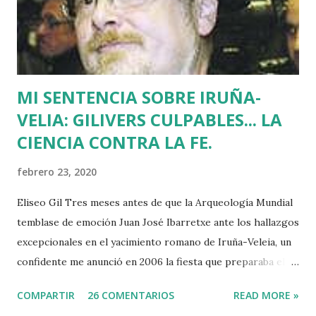
Blanco horas antes de su asesinato: concentró a más de
medio millón de personas. Fuimos muchos los que
descubrimos que l...
MI SENTENCIA SOBRE IRUÑA-
VELIA: GILIVERS CULPABLES... LA
CIENCIA CONTRA LA FE.
febrero 23, 2020
Eliseo Gil Tres meses antes de que la Arqueología Mundial
temblase de emoción Juan José Ibarretxe ante los hallazgos
excepcionales en el yacimiento romano de Iruña-Veleia, un
confidente me anunció en 2006 la fiesta que preparaba el
Gobierno Vasco para celebrar que Álava contaba con el
COMPARTIR
26 COMENTARIOS
READ MORE »
primer calvario de la Cristiandad (con un sonrojante RIP en