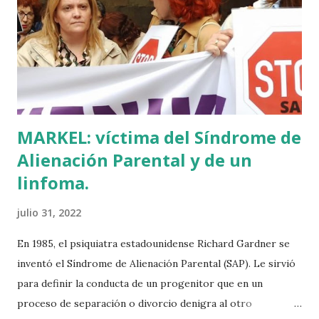
en Ajuria Enea y no paraba de contar a tirios y troyanos que
Euskal Herria era un pueblo con 7.000 años de antigüedad.
Por fin llegaba la arqueología para confirmar sus teorías.
Tuvo que ser su consejera de Cultura y portavoz Miren
Azkarate ...
MARKEL: víctima del Síndrome de
Alienación Parental y de un
linfoma.
julio 31, 2022
En 1985, el psiquiatra estadounidense Richard Gardner se
inventó el Síndrome de Alienación Parental (SAP). Le sirvió
para definir la conducta de un progenitor que en un
proceso de separación o divorcio denigra al otro