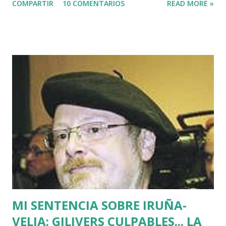
COMPARTIR
10 COMENTARIOS
READ MORE »
pudiera ocurrir después de que se cumpliera el plazo de 48
horas que dio ETA para asesinar al concejal del PP si no se
acercaba a Euskadi a los presos de ETA. Fue uno de los
asesinatos fruto de la estrategia etarra de "socialización
del sufrimiento" avalada por uno de los jerifaltes de Herri
Batasuna, Rufi Etxeberria, que hasta el año pasado fue
dirigente de Sortu. Tras aquel vil secuestro, las calles de
Euskadi dejaron de ser dominadas por ETA y su entorno
político. Nadie recuerda en Bilbao una manifestación mayor
que la que había pedido la liberación de Miguel Angel
Blanco horas antes de su asesinato: concentró a más de
medio millón de personas. Fuimos muchos los que
descubrimos que l...
MI SENTENCIA SOBRE IRUÑA-
VELIA: GILIVERS CULPABLES... LA