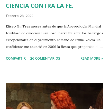
CIENCIA CONTRA LA FE.
febrero 23, 2020
Eliseo Gil Tres meses antes de que la Arqueología Mundial
temblase de emoción Juan José Ibarretxe ante los hallazgos
excepcionales en el yacimiento romano de Iruña-Veleia, un
confidente me anunció en 2006 la fiesta que preparaba el
Gobierno Vasco para celebrar que Álava contaba con el
COMPARTIR
26 COMENTARIOS
READ MORE »
primer calvario de la Cristiandad (con un sonrojante RIP en
vez de INRI incluido), muchas palabras escritas en euskera
batua, 600 años antes de los balbuceos del vascuence y el
castellano y, por si fuera poco, unos jeroglíficos creados
por un presunto maestro egipcio llegado desde el Nilo
para educar a los niños de la villa romana. Mi informador y
yo hacíamos risas ante la casualidad de las casualidades:
Euskadi era de nuevo pionera. Ibarretxe dormía entonces