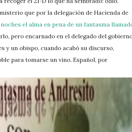
a recoger el 21-D lo que ha sembrado: odio.
misterio que por la delegación de Hacienda de
s noches el alma en pena de un fantasma llamad
rlo, pero encarnado en el delegado del gobiern
es y un obispo, cuando acabó su discurso,
oble para tomarse un vino. Español, por