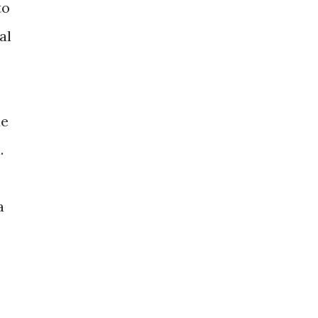
to
al
de
.
a