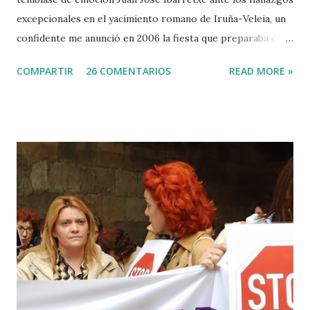
excepcionales en el yacimiento romano de Iruña-Veleia, un
confidente me anunció en 2006 la fiesta que preparaba el
Gobierno Vasco para celebrar que Álava contaba con el
COMPARTIR
26 COMENTARIOS
READ MORE »
primer calvario de la Cristiandad (con un sonrojante RIP en
vez de INRI incluido), muchas palabras escritas en euskera
batua, 600 años antes de los balbuceos del vascuence y el
castellano y, por si fuera poco, unos jeroglíficos creados
por un presunto maestro egipcio llegado desde el Nilo
para educar a los niños de la villa romana. Mi informador y
yo hacíamos risas ante la casualidad de las casualidades:
Euskadi era de nuevo pionera. Ibarretxe dormía entonces
en Ajuria Enea y no paraba de contar a tirios y troyanos que
Euskal Herria era un pueblo con 7.000 años de antigüedad.
Por fin llegaba la arqueología para confirmar sus teorías.
Tuvo que ser su consejera de Cultura y portavoz Miren
Azkarate ...