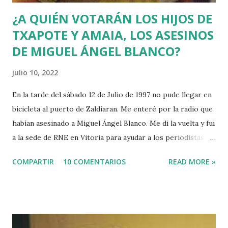
¿A QUIÉN VOTARÁN LOS HIJOS DE
TXAPOTE Y AMAIA, LOS ASESINOS
DE MIGUEL ÁNGEL BLANCO?
julio 10, 2022
En la tarde del sábado 12 de Julio de 1997 no pude llegar en
bicicleta al puerto de Zaldiaran. Me enteré por la radio que
habían asesinado a Miguel Ángel Blanco. Me di la vuelta y fui
a la sede de RNE en Vitoria para ayudar a los periodistas
que estaban de guardia en Euskadi para cubrir lo que
COMPARTIR
10 COMENTARIOS
READ MORE »
pudiera ocurrir después de que se cumpliera el plazo de 48
horas que dio ETA para asesinar al concejal del PP si no se
acercaba a Euskadi a los presos de ETA. Fue uno de los
asesinatos fruto de la estrategia etarra de "socialización
del sufrimiento" avalada por uno de los jerifaltes de Herri