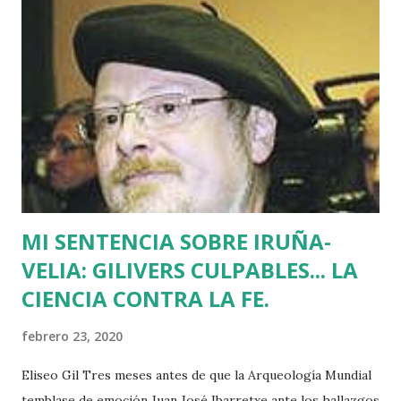
Batasuna, Rufi Etxeberria, que hasta el año pasado fue
dirigente de Sortu. Tras aquel vil secuestro, las calles de
Euskadi dejaron de ser dominadas por ETA y su entorno
político. Nadie recuerda en Bilbao una manifestación mayor
que la que había pedido la liberación de Miguel Angel
Blanco horas antes de su asesinato: concentró a más de
medio millón de personas. Fuimos muchos los que
descubrimos que l...
MI SENTENCIA SOBRE IRUÑA-
VELIA: GILIVERS CULPABLES... LA
CIENCIA CONTRA LA FE.
febrero 23, 2020
Eliseo Gil Tres meses antes de que la Arqueología Mundial
temblase de emoción Juan José Ibarretxe ante los hallazgos