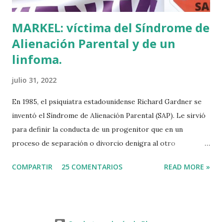
MARKEL: víctima del Síndrome de
Alienación Parental y de un
linfoma.
julio 31, 2022
En 1985, el psiquiatra estadounidense Richard Gardner se
inventó el Síndrome de Alienación Parental (SAP). Le sirvió
para definir la conducta de un progenitor que en un
proceso de separación o divorcio denigra al otro
progenitor delante de sus hijos para alejarlos de él. El
COMPARTIR
25 COMENTARIOS
READ MORE »
machismo predominante hace 40 años sirvió incluso para
rebautizar al SAP como Síndrome de la Madre Maliciosa.
Que Richard Gardner se hubiese divorciado dos veces tal
vez tenga algo que ver con su invento, que por cierto jamás