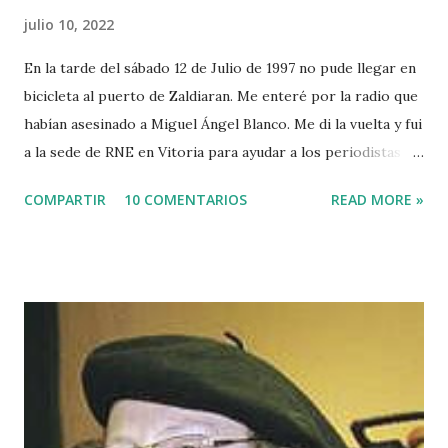
julio 10, 2022
En la tarde del sábado 12 de Julio de 1997 no pude llegar en
bicicleta al puerto de Zaldiaran. Me enteré por la radio que
habían asesinado a Miguel Ángel Blanco. Me di la vuelta y fui
a la sede de RNE en Vitoria para ayudar a los periodistas
que estaban de guardia en Euskadi para cubrir lo que
COMPARTIR
10 COMENTARIOS
READ MORE »
pudiera ocurrir después de que se cumpliera el plazo de 48
horas que dio ETA para asesinar al concejal del PP si no se
acercaba a Euskadi a los presos de ETA. Fue uno de los
asesinatos fruto de la estrategia etarra de "socialización
del sufrimiento" avalada por uno de los jerifaltes de Herri
Batasuna, Rufi Etxeberria, que hasta el año pasado fue
dirigente de Sortu. Tras aquel vil secuestro, las calles de
Euskadi dejaron de ser dominadas por ETA y su entorno
político. Nadie recuerda en Bilbao una manifestación mayor