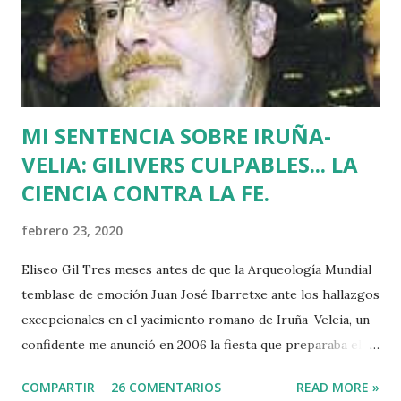
que la que había pedido la liberación de Miguel Angel
Blanco horas antes de su asesinato: concentró a más de
medio millón de personas. Fuimos muchos los que
descubrimos que l...
MI SENTENCIA SOBRE IRUÑA-
VELIA: GILIVERS CULPABLES... LA
CIENCIA CONTRA LA FE.
febrero 23, 2020
Eliseo Gil Tres meses antes de que la Arqueología Mundial
temblase de emoción Juan José Ibarretxe ante los hallazgos
excepcionales en el yacimiento romano de Iruña-Veleia, un
confidente me anunció en 2006 la fiesta que preparaba el
Gobierno Vasco para celebrar que Álava contaba con el
COMPARTIR
26 COMENTARIOS
READ MORE »
primer calvario de la Cristiandad (con un sonrojante RIP en