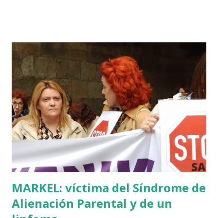
vez de INRI incluido), muchas palabras escritas en euskera
batua, 600 años antes de los balbuceos del vascuence y el
castellano y, por si fuera poco, unos jeroglíficos creados
por un presunto maestro egipcio llegado desde el Nilo
para educar a los niños de la villa romana. Mi informador y
yo hacíamos risas ante la casualidad de las casualidades:
Euskadi era de nuevo pionera. Ibarretxe dormía entonces
en Ajuria Enea y no paraba de contar a tirios y troyanos que
Euskal Herria era un pueblo con 7.000 años de antigüedad.
Por fin llegaba la arqueología para confirmar sus teorías.
Tuvo que ser su consejera de Cultura y portavoz Miren
Azkarate ...
MARKEL: víctima del Síndrome de
Alienación Parental y de un