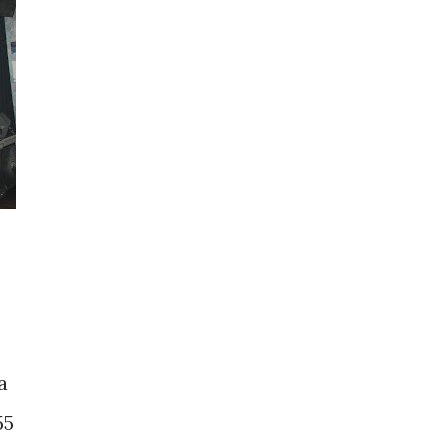
o
a
55