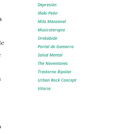
Depresión
Iñaki Peón
a
Mila Manzanal
Musicoterapia
Orekabide
de
Portal de Gamarra
e
Salud Mental
The Noventones
Trastorno Bipolar
s
Urban Rock Concept
Vitoria
o