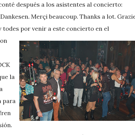
e conté después a los asistentes al concierto:
. Dankesen. Merçi beaucoup. Thanks a lot. Grazi
y todes por venir a este concierto en el
con
OCK
ue la
a
á para
fren
sión.