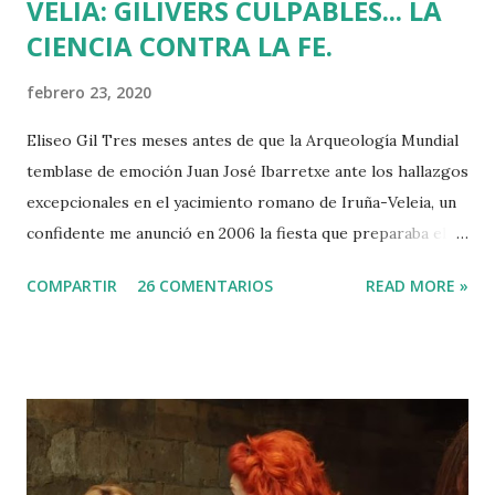
VELIA: GILIVERS CULPABLES... LA
CIENCIA CONTRA LA FE.
febrero 23, 2020
Eliseo Gil Tres meses antes de que la Arqueología Mundial
temblase de emoción Juan José Ibarretxe ante los hallazgos
excepcionales en el yacimiento romano de Iruña-Veleia, un
confidente me anunció en 2006 la fiesta que preparaba el
Gobierno Vasco para celebrar que Álava contaba con el
COMPARTIR
26 COMENTARIOS
READ MORE »
primer calvario de la Cristiandad (con un sonrojante RIP en
vez de INRI incluido), muchas palabras escritas en euskera
batua, 600 años antes de los balbuceos del vascuence y el
castellano y, por si fuera poco, unos jeroglíficos creados
por un presunto maestro egipcio llegado desde el Nilo
para educar a los niños de la villa romana. Mi informador y
yo hacíamos risas ante la casualidad de las casualidades: