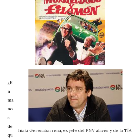
¿E
n
ma
no
s
de
Iñaki Gerenabarrena, ex jefe del PNV alavés y de la TÍA.
qu