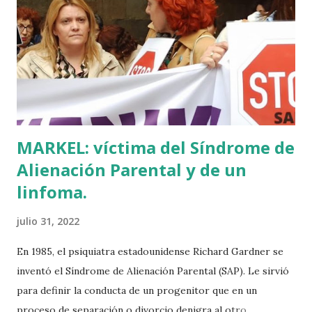
Euskadi era de nuevo pionera. Ibarretxe dormía entonces
en Ajuria Enea y no paraba de contar a tirios y troyanos que
Euskal Herria era un pueblo con 7.000 años de antigüedad.
Por fin llegaba la arqueología para confirmar sus teorías.
Tuvo que ser su consejera de Cultura y portavoz Miren
Azkarate ...
MARKEL: víctima del Síndrome de
Alienación Parental y de un
linfoma.
julio 31, 2022
En 1985, el psiquiatra estadounidense Richard Gardner se
inventó el Síndrome de Alienación Parental (SAP). Le sirvió
para definir la conducta de un progenitor que en un
proceso de separación o divorcio denigra al otro