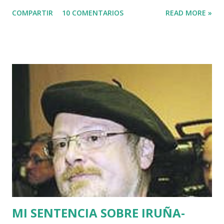
que estaban de guardia en Euskadi para cubrir lo que
COMPARTIR
10 COMENTARIOS
READ MORE »
pudiera ocurrir después de que se cumpliera el plazo de 48
horas que dio ETA para asesinar al concejal del PP si no se
acercaba a Euskadi a los presos de ETA. Fue uno de los
asesinatos fruto de la estrategia etarra de "socialización
del sufrimiento" avalada por uno de los jerifaltes de Herri
Batasuna, Rufi Etxeberria, que hasta el año pasado fue
dirigente de Sortu. Tras aquel vil secuestro, las calles de
Euskadi dejaron de ser dominadas por ETA y su entorno
político. Nadie recuerda en Bilbao una manifestación mayor
que la que había pedido la liberación de Miguel Angel
Blanco horas antes de su asesinato: concentró a más de
medio millón de personas. Fuimos muchos los que
descubrimos que l...
MI SENTENCIA SOBRE IRUÑA-