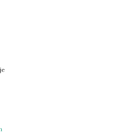
.
je
n