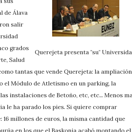
a sus
l de Álava
ron salir
ersidad
nco grados
Querejeta presenta "su" Universida
te, Salud
como tantas que vende Querejeta: la ampliación
 el Módulo de Atletismo en un parking, la
as instalaciones de Betoño, etc, etc... Menos ma
a le ha parado los pies. Si quiere comprar
: 16 millones de euros, la misma cantidad que
burúa en los que el Baskonia acabó montando el