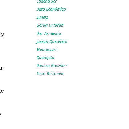
Cadena Ser
Dato Económico
Euneiz
Gorka Urtaran
Iker Armentia
IZ
Josean Querejeta
Montessori
Querejeta
Ramiro González
ar
Saski Baskonia
de
o