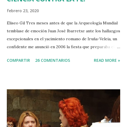
febrero 23, 2020
Eliseo Gil Tres meses antes de que la Arqueología Mundial
temblase de emoción Juan José Ibarretxe ante los hallazgos
excepcionales en el yacimiento romano de Iruña-Veleia, un
confidente me anunció en 2006 la fiesta que preparaba el
Gobierno Vasco para celebrar que Álava contaba con el
COMPARTIR
26 COMENTARIOS
READ MORE »
primer calvario de la Cristiandad (con un sonrojante RIP en
vez de INRI incluido), muchas palabras escritas en euskera
batua, 600 años antes de los balbuceos del vascuence y el
castellano y, por si fuera poco, unos jeroglíficos creados
por un presunto maestro egipcio llegado desde el Nilo
para educar a los niños de la villa romana. Mi informador y
yo hacíamos risas ante la casualidad de las casualidades:
Euskadi era de nuevo pionera. Ibarretxe dormía entonces
en Ajuria Enea y no paraba de contar a tirios y troyanos que