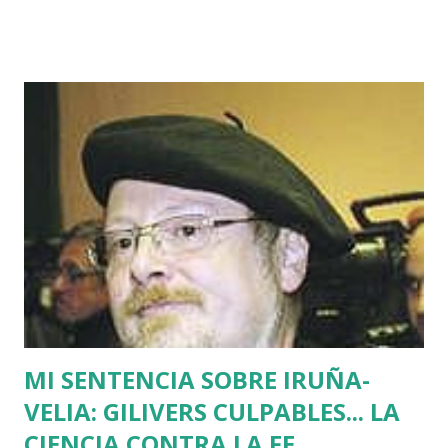
horas que dio ETA para asesinar al concejal del PP si no se
acercaba a Euskadi a los presos de ETA. Fue uno de los
asesinatos fruto de la estrategia etarra de "socialización
del sufrimiento" avalada por uno de los jerifaltes de Herri
Batasuna, Rufi Etxeberria, que hasta el año pasado fue
dirigente de Sortu. Tras aquel vil secuestro, las calles de
Euskadi dejaron de ser dominadas por ETA y su entorno
político. Nadie recuerda en Bilbao una manifestación mayor
que la que había pedido la liberación de Miguel Angel
Blanco horas antes de su asesinato: concentró a más de
medio millón de personas. Fuimos muchos los que
descubrimos que l...
MI SENTENCIA SOBRE IRUÑA-
VELIA: GILIVERS CULPABLES... LA
CIENCIA CONTRA LA FE.