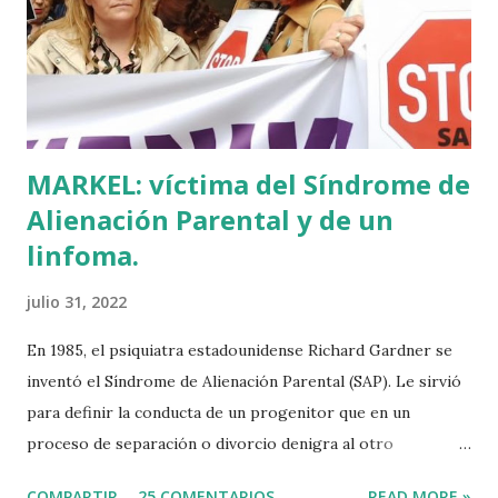
Euskal Herria era un pueblo con 7.000 años de antigüedad.
Por fin llegaba la arqueología para confirmar sus teorías.
Tuvo que ser su consejera de Cultura y portavoz Miren
Azkarate ...
MARKEL: víctima del Síndrome de
Alienación Parental y de un
linfoma.
julio 31, 2022
En 1985, el psiquiatra estadounidense Richard Gardner se
inventó el Síndrome de Alienación Parental (SAP). Le sirvió
para definir la conducta de un progenitor que en un
proceso de separación o divorcio denigra al otro
progenitor delante de sus hijos para alejarlos de él. El
COMPARTIR
25 COMENTARIOS
READ MORE »