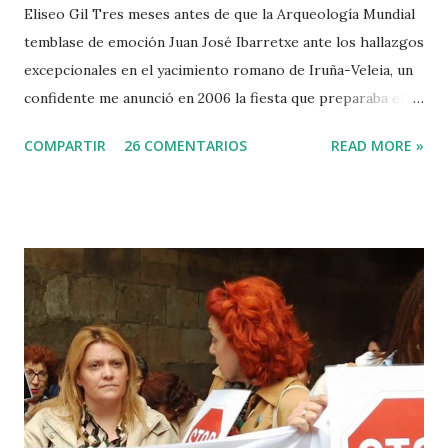
Eliseo Gil Tres meses antes de que la Arqueología Mundial
temblase de emoción Juan José Ibarretxe ante los hallazgos
excepcionales en el yacimiento romano de Iruña-Veleia, un
confidente me anunció en 2006 la fiesta que preparaba el
Gobierno Vasco para celebrar que Álava contaba con el
COMPARTIR
26 COMENTARIOS
READ MORE »
primer calvario de la Cristiandad (con un sonrojante RIP en
vez de INRI incluido), muchas palabras escritas en euskera
batua, 600 años antes de los balbuceos del vascuence y el
castellano y, por si fuera poco, unos jeroglíficos creados
por un presunto maestro egipcio llegado desde el Nilo
para educar a los niños de la villa romana. Mi informador y
yo hacíamos risas ante la casualidad de las casualidades:
Euskadi era de nuevo pionera. Ibarretxe dormía entonces
en Ajuria Enea y no paraba de contar a tirios y troyanos que
Euskal Herria era un pueblo con 7.000 años de antigüedad.
Por fin llegaba la arqueología para confirmar sus teorías.