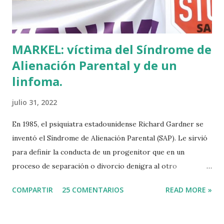
Tuvo que ser su consejera de Cultura y portavoz Miren
Azkarate ...
MARKEL: víctima del Síndrome de
Alienación Parental y de un
linfoma.
julio 31, 2022
En 1985, el psiquiatra estadounidense Richard Gardner se
inventó el Síndrome de Alienación Parental (SAP). Le sirvió
para definir la conducta de un progenitor que en un
proceso de separación o divorcio denigra al otro
progenitor delante de sus hijos para alejarlos de él. El
COMPARTIR
25 COMENTARIOS
READ MORE »
machismo predominante hace 40 años sirvió incluso para
rebautizar al SAP como Síndrome de la Madre Maliciosa.
Que Richard Gardner se hubiese divorciado dos veces tal