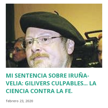
asesinatos fruto de la estrategia etarra de "socialización
del sufrimiento" avalada por uno de los jerifaltes de Herri
Batasuna, Rufi Etxeberria, que hasta el año pasado fue
dirigente de Sortu. Tras aquel vil secuestro, las calles de
Euskadi dejaron de ser dominadas por ETA y su entorno
político. Nadie recuerda en Bilbao una manifestación mayor
que la que había pedido la liberación de Miguel Angel
Blanco horas antes de su asesinato: concentró a más de
medio millón de personas. Fuimos muchos los que
descubrimos que l...
MI SENTENCIA SOBRE IRUÑA-
VELIA: GILIVERS CULPABLES... LA
CIENCIA CONTRA LA FE.
febrero 23, 2020