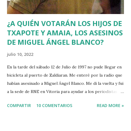
¿A QUIÉN VOTARÁN LOS HIJOS DE
TXAPOTE Y AMAIA, LOS ASESINOS
DE MIGUEL ÁNGEL BLANCO?
julio 10, 2022
En la tarde del sábado 12 de Julio de 1997 no pude llegar en
bicicleta al puerto de Zaldiaran. Me enteré por la radio que
habían asesinado a Miguel Ángel Blanco. Me di la vuelta y fui
a la sede de RNE en Vitoria para ayudar a los periodistas
que estaban de guardia en Euskadi para cubrir lo que
COMPARTIR
10 COMENTARIOS
READ MORE »
pudiera ocurrir después de que se cumpliera el plazo de 48
horas que dio ETA para asesinar al concejal del PP si no se
acercaba a Euskadi a los presos de ETA. Fue uno de los