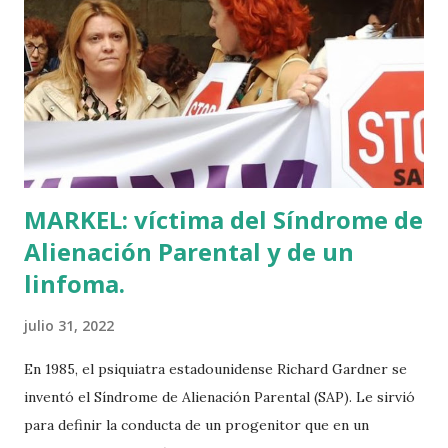
Euskadi era de nuevo pionera. Ibarretxe dormía entonces
en Ajuria Enea y no paraba de contar a tirios y troyanos que
Euskal Herria era un pueblo con 7.000 años de antigüedad.
Por fin llegaba la arqueología para confirmar sus teorías.
Tuvo que ser su consejera de Cultura y portavoz Miren
Azkarate ...
MARKEL: víctima del Síndrome de
Alienación Parental y de un
linfoma.
julio 31, 2022
En 1985, el psiquiatra estadounidense Richard Gardner se
inventó el Síndrome de Alienación Parental (SAP). Le sirvió
para definir la conducta de un progenitor que en un