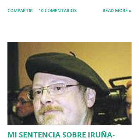
que estaban de guardia en Euskadi para cubrir lo que
COMPARTIR
10 COMENTARIOS
READ MORE »
pudiera ocurrir después de que se cumpliera el plazo de 48
horas que dio ETA para asesinar al concejal del PP si no se
acercaba a Euskadi a los presos de ETA. Fue uno de los
asesinatos fruto de la estrategia etarra de "socialización
del sufrimiento" avalada por uno de los jerifaltes de Herri
Batasuna, Rufi Etxeberria, que hasta el año pasado fue
dirigente de Sortu. Tras aquel vil secuestro, las calles de
Euskadi dejaron de ser dominadas por ETA y su entorno
político. Nadie recuerda en Bilbao una manifestación mayor
que la que había pedido la liberación de Miguel Angel
Blanco horas antes de su asesinato: concentró a más de
medio millón de personas. Fuimos muchos los que
descubrimos que l...
MI SENTENCIA SOBRE IRUÑA-