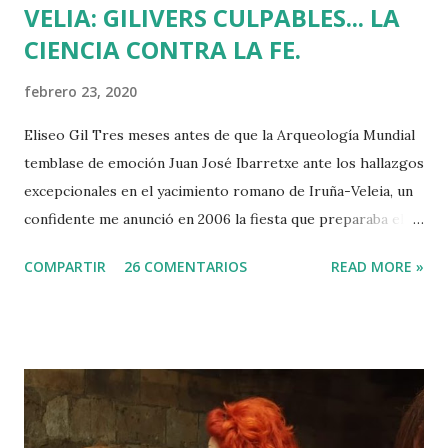
VELIA: GILIVERS CULPABLES... LA
CIENCIA CONTRA LA FE.
febrero 23, 2020
Eliseo Gil Tres meses antes de que la Arqueología Mundial
temblase de emoción Juan José Ibarretxe ante los hallazgos
excepcionales en el yacimiento romano de Iruña-Veleia, un
confidente me anunció en 2006 la fiesta que preparaba el
Gobierno Vasco para celebrar que Álava contaba con el
COMPARTIR
26 COMENTARIOS
READ MORE »
primer calvario de la Cristiandad (con un sonrojante RIP en
vez de INRI incluido), muchas palabras escritas en euskera
batua, 600 años antes de los balbuceos del vascuence y el
castellano y, por si fuera poco, unos jeroglíficos creados
por un presunto maestro egipcio llegado desde el Nilo
para educar a los niños de la villa romana. Mi informador y
yo hacíamos risas ante la casualidad de las casualidades: