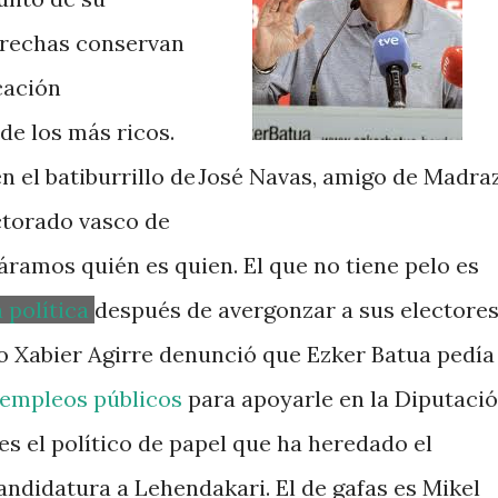
erechas conservan
cación
de los más ricos.
n el batiburrillo de
José Navas, amigo de Madra
ctorado vasco de
ramos quién es quien. El que no tiene pelo es
a política
después de avergonzar a sus electore
o Xabier Agirre denunció que Ezker Batua pedía
 empleos públicos
para apoyarle en la Diputaci
es el político de papel que ha heredado el
candidatura a Lehendakari.
El de gafas es Mikel