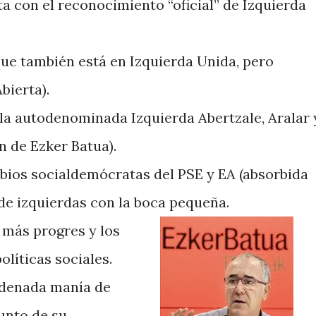
a con el reconocimiento “oficial” de Izquierda
ue también está en Izquierda Unida, pero
bierta).
 la autodenominada Izquierda Abertzale, Aralar 
ón de Ezker Batua).
tibios socialdemócratas del PSE y EA (absorbida
 de izquierdas con la boca pequeña.
 más progres y los
líticas sociales.
ndenada manía de
unto de su