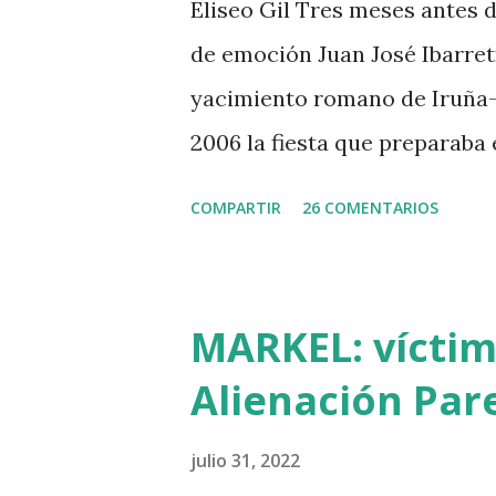
Eliseo Gil Tres meses antes 
su asesinato: concentró a má
de emoción Juan José Ibarret
muchos los que descubrimos q
yacimiento romano de Iruña-
2006 la fiesta que preparaba
Álava contaba con el primer c
COMPARTIR
26 COMENTARIOS
sonrojante RIP en vez de INRI
euskera batua, 600 años ante
castellano y, por si fuera poc
MARKEL: víctim
presunto maestro egipcio lle
Alienación Pare
niños de la villa romana. Mi 
casualidad de las casualidad
julio 31, 2022