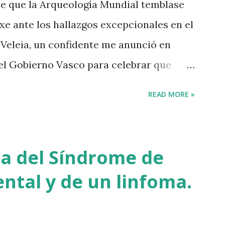
de que la Arqueología Mundial temblase
s de medio millón de personas. Fuimos
xe ante los hallazgos excepcionales en el
ue l...
Veleia, un confidente me anunció en
 el Gobierno Vasco para celebrar que
alvario de la Cristiandad (con un
READ MORE »
 incluido), muchas palabras escritas en
s de los balbuceos del vascuence y el
o, unos jeroglíficos creados por un
a del Síndrome de
gado desde el Nilo para educar a los
ntal y de un linfoma.
informador y yo hacíamos risas ante la
es: Euskadi era de nuevo pionera.