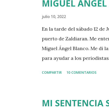
MIGUEL ÁNGEL
julio 10, 2022
En la tarde del sábado 12 de J
puerto de Zaldiaran. Me ente
Miguel Ángel Blanco. Me di la 
para ayudar a los periodista
cubrir lo que pudiera ocurrir
COMPARTIR
10 COMENTARIOS
48 horas que dio ETA para ase
acercaba a Euskadi a los pre
fruto de la estrategia etarra 
MI SENTENCIA 
por uno de los jerifaltes de H