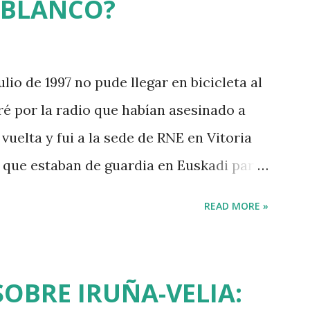
 BLANCO?
ulio de 1997 no pude llegar en bicicleta al
ré por la radio que habían asesinado a
vuelta y fui a la sede de RNE en Vitoria
s que estaban de guardia en Euskadi para
 después de que se cumpliera el plazo de
READ MORE »
sinar al concejal del PP si no se
sos de ETA. Fue uno de los asesinatos
de "socialización del sufrimiento" avalada
SOBRE IRUÑA-VELIA:
erri Batasuna, Rufi Etxeberria, que hasta