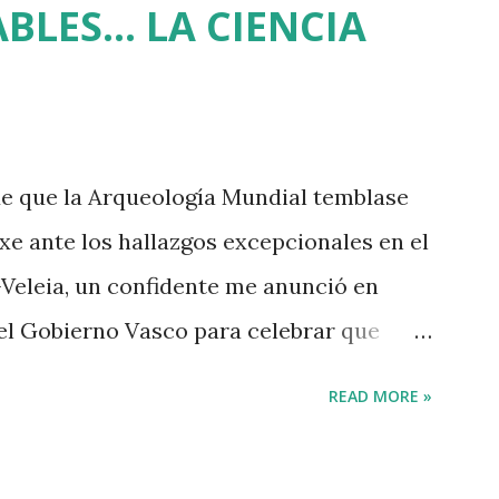
BLES... LA CIENCIA
 Sortu. Tras aquel vil secuestro, las
 ser dominadas por ETA y su entorno
Bilbao una manifestación mayor que la
ón de Miguel Angel Blanco horas antes de
de que la Arqueología Mundial temblase
s de medio millón de personas. Fuimos
xe ante los hallazgos excepcionales en el
ue l...
Veleia, un confidente me anunció en
 el Gobierno Vasco para celebrar que
alvario de la Cristiandad (con un
READ MORE »
 incluido), muchas palabras escritas en
s de los balbuceos del vascuence y el