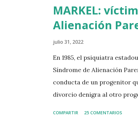
castellano y, por si fuera poc
MARKEL: víctim
presunto maestro egipcio lle
Alienación Pare
niños de la villa romana. Mi 
casualidad de las casualidad
julio 31, 2022
Ibarretxe dormía entonces en
En 1985, el psiquiatra estad
tirios y troyanos que Euskal 
Síndrome de Alienación Parent
antigüedad. Por fin llegaba l
conducta de un progenitor q
Tuvo que ser su consejera de 
divorcio denigra al otro prog
de él. El machismo predomina
COMPARTIR
25 COMENTARIOS
rebautizar al SAP como Sínd
Gardner se hubiese divorciad