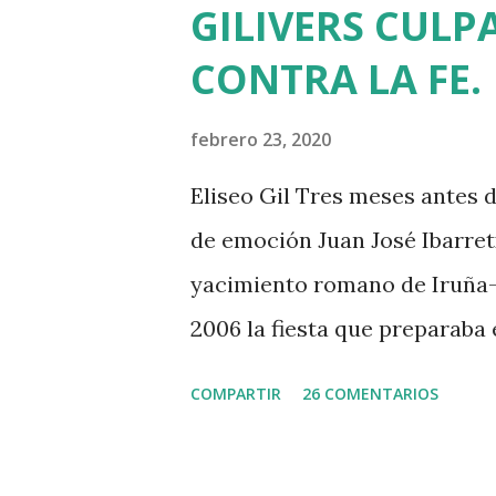
GILIVERS CULPA
el año pasado fue dirigente de
CONTRA LA FE.
calles de Euskadi dejaron de
político. Nadie recuerda en 
febrero 23, 2020
que había pedido la liberaci
Eliseo Gil Tres meses antes 
su asesinato: concentró a má
de emoción Juan José Ibarret
muchos los que descubrimos q
yacimiento romano de Iruña-
2006 la fiesta que preparaba
Álava contaba con el primer c
COMPARTIR
26 COMENTARIOS
sonrojante RIP en vez de INRI
euskera batua, 600 años ante