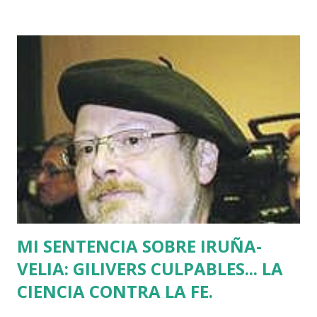
acercaba a Euskadi a los presos de ETA. Fue uno de los
asesinatos fruto de la estrategia etarra de "socialización
del sufrimiento" avalada por uno de los jerifaltes de Herri
Batasuna, Rufi Etxeberria, que hasta el año pasado fue
dirigente de Sortu. Tras aquel vil secuestro, las calles de
Euskadi dejaron de ser dominadas por ETA y su entorno
político. Nadie recuerda en Bilbao una manifestación mayor
que la que había pedido la liberación de Miguel Angel
Blanco horas antes de su asesinato: concentró a más de
medio millón de personas. Fuimos muchos los que
descubrimos que l...
MI SENTENCIA SOBRE IRUÑA-
VELIA: GILIVERS CULPABLES... LA
CIENCIA CONTRA LA FE.