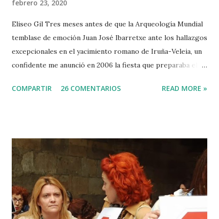
febrero 23, 2020
Eliseo Gil Tres meses antes de que la Arqueología Mundial
temblase de emoción Juan José Ibarretxe ante los hallazgos
excepcionales en el yacimiento romano de Iruña-Veleia, un
confidente me anunció en 2006 la fiesta que preparaba el
Gobierno Vasco para celebrar que Álava contaba con el
COMPARTIR
26 COMENTARIOS
READ MORE »
primer calvario de la Cristiandad (con un sonrojante RIP en
vez de INRI incluido), muchas palabras escritas en euskera
batua, 600 años antes de los balbuceos del vascuence y el
castellano y, por si fuera poco, unos jeroglíficos creados
por un presunto maestro egipcio llegado desde el Nilo
para educar a los niños de la villa romana. Mi informador y
yo hacíamos risas ante la casualidad de las casualidades:
Euskadi era de nuevo pionera. Ibarretxe dormía entonces
en Ajuria Enea y no paraba de contar a tirios y troyanos que
Euskal Herria era un pueblo con 7.000 años de antigüedad.