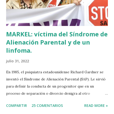
Por fin llegaba la arqueología para confirmar sus teorías.
Tuvo que ser su consejera de Cultura y portavoz Miren
Azkarate ...
MARKEL: víctima del Síndrome de
Alienación Parental y de un
linfoma.
julio 31, 2022
En 1985, el psiquiatra estadounidense Richard Gardner se
inventó el Síndrome de Alienación Parental (SAP). Le sirvió
para definir la conducta de un progenitor que en un
proceso de separación o divorcio denigra al otro
progenitor delante de sus hijos para alejarlos de él. El
COMPARTIR
25 COMENTARIOS
READ MORE »
machismo predominante hace 40 años sirvió incluso para