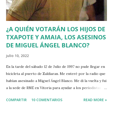
¿A QUIÉN VOTARÁN LOS HIJOS DE
TXAPOTE Y AMAIA, LOS ASESINOS
DE MIGUEL ÁNGEL BLANCO?
julio 10, 2022
En la tarde del sábado 12 de Julio de 1997 no pude llegar en
bicicleta al puerto de Zaldiaran. Me enteré por la radio que
habían asesinado a Miguel Ángel Blanco. Me di la vuelta y fui
a la sede de RNE en Vitoria para ayudar a los periodistas
que estaban de guardia en Euskadi para cubrir lo que
COMPARTIR
10 COMENTARIOS
READ MORE »
pudiera ocurrir después de que se cumpliera el plazo de 48
horas que dio ETA para asesinar al concejal del PP si no se