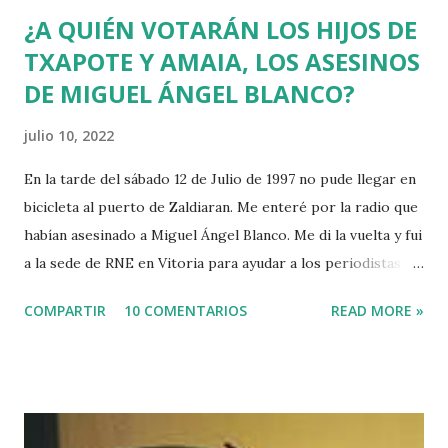
¿A QUIÉN VOTARÁN LOS HIJOS DE
TXAPOTE Y AMAIA, LOS ASESINOS
DE MIGUEL ÁNGEL BLANCO?
julio 10, 2022
En la tarde del sábado 12 de Julio de 1997 no pude llegar en
bicicleta al puerto de Zaldiaran. Me enteré por la radio que
habían asesinado a Miguel Ángel Blanco. Me di la vuelta y fui
a la sede de RNE en Vitoria para ayudar a los periodistas
que estaban de guardia en Euskadi para cubrir lo que
COMPARTIR
10 COMENTARIOS
READ MORE »
pudiera ocurrir después de que se cumpliera el plazo de 48
horas que dio ETA para asesinar al concejal del PP si no se
acercaba a Euskadi a los presos de ETA. Fue uno de los
asesinatos fruto de la estrategia etarra de "socialización
del sufrimiento" avalada por uno de los jerifaltes de Herri