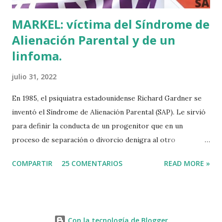
MARKEL: víctima del Síndrome de
Alienación Parental y de un
linfoma.
julio 31, 2022
En 1985, el psiquiatra estadounidense Richard Gardner se
inventó el Síndrome de Alienación Parental (SAP). Le sirvió
para definir la conducta de un progenitor que en un
proceso de separación o divorcio denigra al otro
progenitor delante de sus hijos para alejarlos de él. El
COMPARTIR
25 COMENTARIOS
READ MORE »
machismo predominante hace 40 años sirvió incluso para
rebautizar al SAP como Síndrome de la Madre Maliciosa.
Que Richard Gardner se hubiese divorciado dos veces tal
vez tenga algo que ver con su invento, que por cierto jamás
Con la tecnología de Blogger