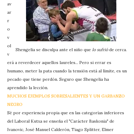
av
ar
r
o
v
ol
Shengelia se disculpa ante el niño que
lo sufrió
de cerca.
v
erá a reverdecer aquellos laureles... Pero si errar es
humano, meter la pata cuando la tensión está al límite, es un
pecado que tiene perdón. Seguro que Shengelia ha
aprendido la lección.
MUCHOS EJEMPLOS SOBRESALIENTES Y UN GARBANZO
NEGRO
Sé por experiencia propia que en las categorías inferiores
del Laboral Kutxa se enseña el "Carácter Baskonia" de
Ivanovic, José Manuel Calderón, Tiago Splitter, Elmer