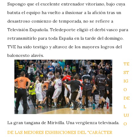
Supongo que el excelente entrenador vitoriano, bajo cuya
batuta el equipo ha vuelto a ilusionar a la afición tras un
desastroso comienzo de temporada, no se refiere a
Televisión Española. Teledeporte eligió el derbi vasco para
retransmitirlo para toda España en la tarde del domingo.
TVE ha sido testigo y altavoz de los mayores logros del
baloncesto alavés.
TE
ST
IG
O
DE
L
UJ
La gran tangana de Mirivilla. Una vergüenza televisada.
O
DE LAS MEJORES EXHIBICIONES DEL "CARÁCTER