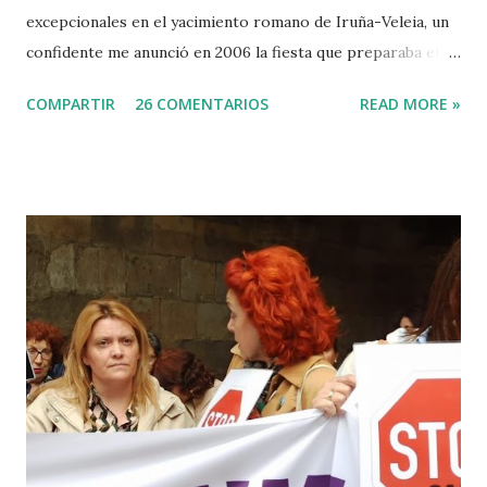
excepcionales en el yacimiento romano de Iruña-Veleia, un
confidente me anunció en 2006 la fiesta que preparaba el
Gobierno Vasco para celebrar que Álava contaba con el
COMPARTIR
26 COMENTARIOS
READ MORE »
primer calvario de la Cristiandad (con un sonrojante RIP en
vez de INRI incluido), muchas palabras escritas en euskera
batua, 600 años antes de los balbuceos del vascuence y el
castellano y, por si fuera poco, unos jeroglíficos creados
por un presunto maestro egipcio llegado desde el Nilo
para educar a los niños de la villa romana. Mi informador y
yo hacíamos risas ante la casualidad de las casualidades:
Euskadi era de nuevo pionera. Ibarretxe dormía entonces
en Ajuria Enea y no paraba de contar a tirios y troyanos que
Euskal Herria era un pueblo con 7.000 años de antigüedad.
Por fin llegaba la arqueología para confirmar sus teorías.
Tuvo que ser su consejera de Cultura y portavoz Miren
Azkarate ...