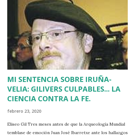
Batasuna, Rufi Etxeberria, que hasta el año pasado fue
dirigente de Sortu. Tras aquel vil secuestro, las calles de
Euskadi dejaron de ser dominadas por ETA y su entorno
político. Nadie recuerda en Bilbao una manifestación mayor
que la que había pedido la liberación de Miguel Angel
Blanco horas antes de su asesinato: concentró a más de
medio millón de personas. Fuimos muchos los que
descubrimos que l...
MI SENTENCIA SOBRE IRUÑA-
VELIA: GILIVERS CULPABLES... LA
CIENCIA CONTRA LA FE.
febrero 23, 2020
Eliseo Gil Tres meses antes de que la Arqueología Mundial
temblase de emoción Juan José Ibarretxe ante los hallazgos