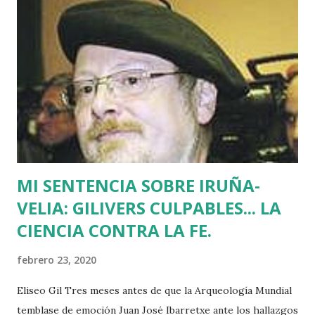
Batasuna, Rufi Etxeberria, que hasta el año pasado fue
dirigente de Sortu. Tras aquel vil secuestro, las calles de
Euskadi dejaron de ser dominadas por ETA y su entorno
político. Nadie recuerda en Bilbao una manifestación mayor
que la que había pedido la liberación de Miguel Angel
Blanco horas antes de su asesinato: concentró a más de
medio millón de personas. Fuimos muchos los que
descubrimos que l...
MI SENTENCIA SOBRE IRUÑA-
VELIA: GILIVERS CULPABLES... LA
CIENCIA CONTRA LA FE.
febrero 23, 2020
Eliseo Gil Tres meses antes de que la Arqueología Mundial
temblase de emoción Juan José Ibarretxe ante los hallazgos