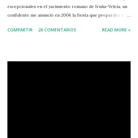
excepcionales en el yacimiento romano de Iruña-Veleia, un
confidente me anunció en 2006 la fiesta que preparaba el
Gobierno Vasco para celebrar que Álava contaba con el
COMPARTIR
26 COMENTARIOS
READ MORE »
primer calvario de la Cristiandad (con un sonrojante RIP en
vez de INRI incluido), muchas palabras escritas en euskera
batua, 600 años antes de los balbuceos del vascuence y el
castellano y, por si fuera poco, unos jeroglíficos creados
por un presunto maestro egipcio llegado desde el Nilo
para educar a los niños de la villa romana. Mi informador y
yo hacíamos risas ante la casualidad de las casualidades:
Euskadi era de nuevo pionera. Ibarretxe dormía entonces
en Ajuria Enea y no paraba de contar a tirios y troyanos que
Euskal Herria era un pueblo con 7.000 años de antigüedad.
Por fin llegaba la arqueología para confirmar sus teorías.
Tuvo que ser su consejera de Cultura y portavoz Miren
Azkarate ...