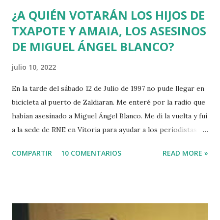
¿A QUIÉN VOTARÁN LOS HIJOS DE
TXAPOTE Y AMAIA, LOS ASESINOS
DE MIGUEL ÁNGEL BLANCO?
julio 10, 2022
En la tarde del sábado 12 de Julio de 1997 no pude llegar en
bicicleta al puerto de Zaldiaran. Me enteré por la radio que
habían asesinado a Miguel Ángel Blanco. Me di la vuelta y fui
a la sede de RNE en Vitoria para ayudar a los periodistas
que estaban de guardia en Euskadi para cubrir lo que
COMPARTIR
10 COMENTARIOS
READ MORE »
pudiera ocurrir después de que se cumpliera el plazo de 48
horas que dio ETA para asesinar al concejal del PP si no se
acercaba a Euskadi a los presos de ETA. Fue uno de los
asesinatos fruto de la estrategia etarra de "socialización
del sufrimiento" avalada por uno de los jerifaltes de Herri