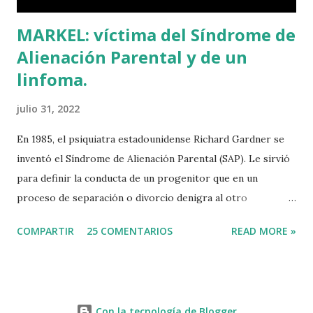
MARKEL: víctima del Síndrome de
Alienación Parental y de un
linfoma.
julio 31, 2022
En 1985, el psiquiatra estadounidense Richard Gardner se
inventó el Síndrome de Alienación Parental (SAP). Le sirvió
para definir la conducta de un progenitor que en un
proceso de separación o divorcio denigra al otro
progenitor delante de sus hijos para alejarlos de él. El
COMPARTIR
25 COMENTARIOS
READ MORE »
machismo predominante hace 40 años sirvió incluso para
rebautizar al SAP como Síndrome de la Madre Maliciosa.
Que Richard Gardner se hubiese divorciado dos veces tal
vez tenga algo que ver con su invento, que por cierto jamás
Con la tecnología de Blogger