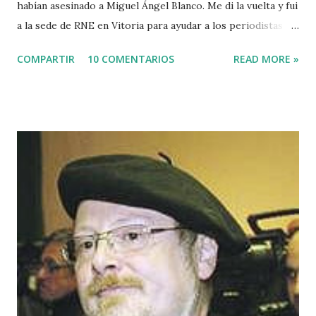
habían asesinado a Miguel Ángel Blanco. Me di la vuelta y fui
a la sede de RNE en Vitoria para ayudar a los periodistas
que estaban de guardia en Euskadi para cubrir lo que
COMPARTIR
10 COMENTARIOS
READ MORE »
pudiera ocurrir después de que se cumpliera el plazo de 48
horas que dio ETA para asesinar al concejal del PP si no se
acercaba a Euskadi a los presos de ETA. Fue uno de los
asesinatos fruto de la estrategia etarra de "socialización
del sufrimiento" avalada por uno de los jerifaltes de Herri
Batasuna, Rufi Etxeberria, que hasta el año pasado fue
dirigente de Sortu. Tras aquel vil secuestro, las calles de
Euskadi dejaron de ser dominadas por ETA y su entorno
político. Nadie recuerda en Bilbao una manifestación mayor
que la que había pedido la liberación de Miguel Angel
Blanco horas antes de su asesinato: concentró a más de
medio millón de personas. Fuimos muchos los que
descubrimos que l...