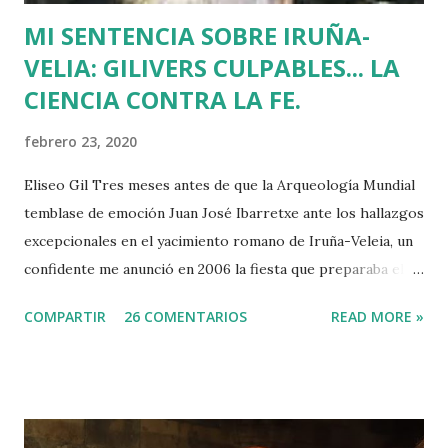
MI SENTENCIA SOBRE IRUÑA-
VELIA: GILIVERS CULPABLES... LA
CIENCIA CONTRA LA FE.
febrero 23, 2020
Eliseo Gil Tres meses antes de que la Arqueología Mundial
temblase de emoción Juan José Ibarretxe ante los hallazgos
excepcionales en el yacimiento romano de Iruña-Veleia, un
confidente me anunció en 2006 la fiesta que preparaba el
Gobierno Vasco para celebrar que Álava contaba con el
COMPARTIR
26 COMENTARIOS
READ MORE »
primer calvario de la Cristiandad (con un sonrojante RIP en
vez de INRI incluido), muchas palabras escritas en euskera
batua, 600 años antes de los balbuceos del vascuence y el
castellano y, por si fuera poco, unos jeroglíficos creados
por un presunto maestro egipcio llegado desde el Nilo