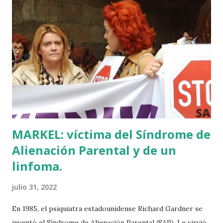
para educar a los niños de la villa romana. Mi informador y
yo hacíamos risas ante la casualidad de las casualidades:
Euskadi era de nuevo pionera. Ibarretxe dormía entonces
en Ajuria Enea y no paraba de contar a tirios y troyanos que
Euskal Herria era un pueblo con 7.000 años de antigüedad.
Por fin llegaba la arqueología para confirmar sus teorías.
Tuvo que ser su consejera de Cultura y portavoz Miren
Azkarate ...
MARKEL: víctima del Síndrome de
Alienación Parental y de un
linfoma.
julio 31, 2022
En 1985, el psiquiatra estadounidense Richard Gardner se
inventó el Síndrome de Alienación Parental (SAP). Le sirvió