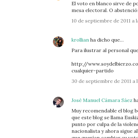
El voto en blanco sirve de p
mesa electoral. O abstención
10 de septiembre de 2011 a l
krollian
ha dicho que…
Para ilustrar al personal qu
http://www.soydelbierzo.c
cualquier-partido
30 de septiembre de 2011 a l
José Manuel Cámara Sáez
ha
Muy recomendable el blog be
que este blog se llama Euski
punto por culpa de la violen
nacionalista y ahora sigue 
que querían cambiar su voto