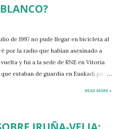
 BLANCO?
ulio de 1997 no pude llegar en bicicleta al
ré por la radio que habían asesinado a
vuelta y fui a la sede de RNE en Vitoria
s que estaban de guardia en Euskadi para
 después de que se cumpliera el plazo de
READ MORE »
sinar al concejal del PP si no se
sos de ETA. Fue uno de los asesinatos
de "socialización del sufrimiento" avalada
SOBRE IRUÑA-VELIA: