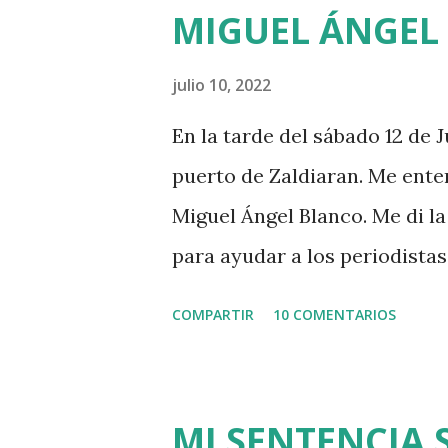
MIGUEL ÁNGEL
julio 10, 2022
En la tarde del sábado 12 de J
puerto de Zaldiaran. Me ente
Miguel Ángel Blanco. Me di la 
para ayudar a los periodista
cubrir lo que pudiera ocurrir
COMPARTIR
10 COMENTARIOS
48 horas que dio ETA para ase
acercaba a Euskadi a los pre
fruto de la estrategia etarra 
MI SENTENCIA 