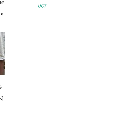
ue
UGT
os
s
-N