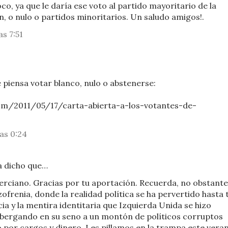
oco, ya que le daría ese voto al partido mayoritario de la
, o nulo o partidos minoritarios. Un saludo amigos!.
as 7:51
e piensa votar blanco, nulo o abstenerse:
om/2011/05/17/carta-abierta-a-los-votantes-de-
as 0:24
 dicho que…
rciano. Gracias por tu aportación. Recuerda, no obstante
zofrenia, donde la realidad política se ha pervertido hasta 
cia y la mentira identitaria que Izquierda Unida se hizo
albergando en su seno a un montón de políticos corruptos
 por cargos y dinero. Les pillamos en la trampa este vera