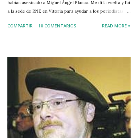
habían asesinado a Miguel Ángel Blanco. Me di la vuelta y fui
a la sede de RNE en Vitoria para ayudar a los periodistas
que estaban de guardia en Euskadi para cubrir lo que
COMPARTIR
10 COMENTARIOS
READ MORE »
pudiera ocurrir después de que se cumpliera el plazo de 48
horas que dio ETA para asesinar al concejal del PP si no se
acercaba a Euskadi a los presos de ETA. Fue uno de los
asesinatos fruto de la estrategia etarra de "socialización
del sufrimiento" avalada por uno de los jerifaltes de Herri
Batasuna, Rufi Etxeberria, que hasta el año pasado fue
dirigente de Sortu. Tras aquel vil secuestro, las calles de
Euskadi dejaron de ser dominadas por ETA y su entorno
político. Nadie recuerda en Bilbao una manifestación mayor
que la que había pedido la liberación de Miguel Angel
Blanco horas antes de su asesinato: concentró a más de
medio millón de personas. Fuimos muchos los que
descubrimos que l...