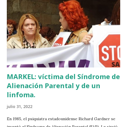
para educar a los niños de la villa romana. Mi informador y
yo hacíamos risas ante la casualidad de las casualidades:
Euskadi era de nuevo pionera. Ibarretxe dormía entonces
en Ajuria Enea y no paraba de contar a tirios y troyanos que
Euskal Herria era un pueblo con 7.000 años de antigüedad.
Por fin llegaba la arqueología para confirmar sus teorías.
Tuvo que ser su consejera de Cultura y portavoz Miren
Azkarate ...
MARKEL: víctima del Síndrome de
Alienación Parental y de un
linfoma.
julio 31, 2022
En 1985, el psiquiatra estadounidense Richard Gardner se
inventó el Síndrome de Alienación Parental (SAP). Le sirvió