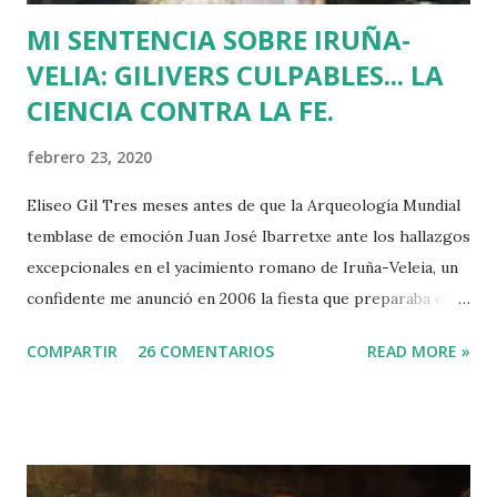
MI SENTENCIA SOBRE IRUÑA-
VELIA: GILIVERS CULPABLES... LA
CIENCIA CONTRA LA FE.
febrero 23, 2020
Eliseo Gil Tres meses antes de que la Arqueología Mundial
temblase de emoción Juan José Ibarretxe ante los hallazgos
excepcionales en el yacimiento romano de Iruña-Veleia, un
confidente me anunció en 2006 la fiesta que preparaba el
Gobierno Vasco para celebrar que Álava contaba con el
COMPARTIR
26 COMENTARIOS
READ MORE »
primer calvario de la Cristiandad (con un sonrojante RIP en
vez de INRI incluido), muchas palabras escritas en euskera
batua, 600 años antes de los balbuceos del vascuence y el
castellano y, por si fuera poco, unos jeroglíficos creados
por un presunto maestro egipcio llegado desde el Nilo