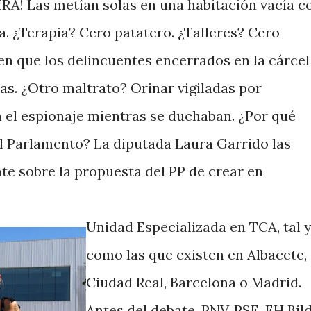
IRA! Las metían solas en una habitación vacía c
a. ¿Terapia? Cero patatero. ¿Talleres? Cero
n que los delincuentes encerrados en la cárcel
las. ¿Otro maltrato? Orinar vigiladas por
n el espionaje mientras se duchaban. ¿Por qué
al Parlamento? La diputada Laura Garrido las
ate sobre la propuesta del PP de crear en
Unidad Especializada en TCA, tal 
como las que existen en Albacete,
Ciudad Real, Barcelona o Madrid.
Antes del debate, PNV, PSE, EH Bil