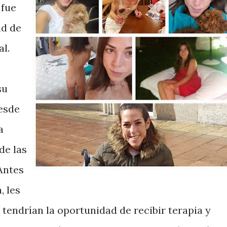
 fue
ad de
l.
su
desde
a
de las
Antes
, les
tendrían la oportunidad de recibir terapia y