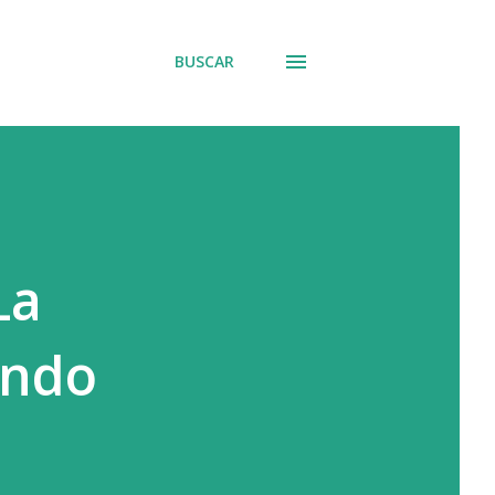
BUSCAR
La
ando