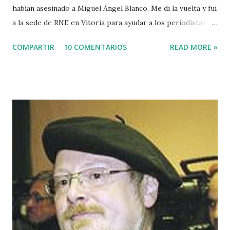
habían asesinado a Miguel Ángel Blanco. Me di la vuelta y fui
a la sede de RNE en Vitoria para ayudar a los periodistas
que estaban de guardia en Euskadi para cubrir lo que
COMPARTIR
10 COMENTARIOS
READ MORE »
pudiera ocurrir después de que se cumpliera el plazo de 48
horas que dio ETA para asesinar al concejal del PP si no se
acercaba a Euskadi a los presos de ETA. Fue uno de los
asesinatos fruto de la estrategia etarra de "socialización
del sufrimiento" avalada por uno de los jerifaltes de Herri
Batasuna, Rufi Etxeberria, que hasta el año pasado fue
dirigente de Sortu. Tras aquel vil secuestro, las calles de
Euskadi dejaron de ser dominadas por ETA y su entorno
político. Nadie recuerda en Bilbao una manifestación mayor
que la que había pedido la liberación de Miguel Angel
Blanco horas antes de su asesinato: concentró a más de
medio millón de personas. Fuimos muchos los que
descubrimos que l...