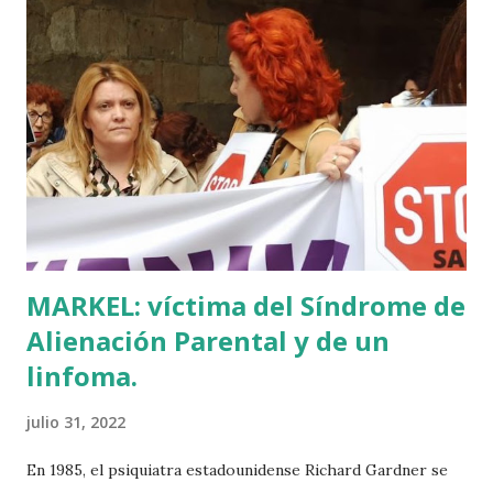
para educar a los niños de la villa romana. Mi informador y
yo hacíamos risas ante la casualidad de las casualidades:
Euskadi era de nuevo pionera. Ibarretxe dormía entonces
en Ajuria Enea y no paraba de contar a tirios y troyanos que
Euskal Herria era un pueblo con 7.000 años de antigüedad.
Por fin llegaba la arqueología para confirmar sus teorías.
Tuvo que ser su consejera de Cultura y portavoz Miren
Azkarate ...
MARKEL: víctima del Síndrome de
Alienación Parental y de un
linfoma.
julio 31, 2022
En 1985, el psiquiatra estadounidense Richard Gardner se