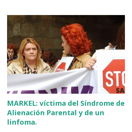
batua, 600 años antes de los balbuceos del vascuence y el
castellano y, por si fuera poco, unos jeroglíficos creados
por un presunto maestro egipcio llegado desde el Nilo
para educar a los niños de la villa romana. Mi informador y
yo hacíamos risas ante la casualidad de las casualidades:
Euskadi era de nuevo pionera. Ibarretxe dormía entonces
en Ajuria Enea y no paraba de contar a tirios y troyanos que
Euskal Herria era un pueblo con 7.000 años de antigüedad.
Por fin llegaba la arqueología para confirmar sus teorías.
Tuvo que ser su consejera de Cultura y portavoz Miren
Azkarate ...
MARKEL: víctima del Síndrome de
Alienación Parental y de un
linfoma.