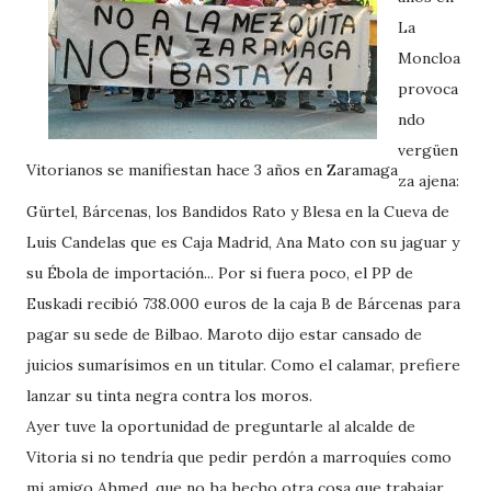
La
Moncloa
provoca
ndo
vergüen
Vitorianos se manifiestan hace 3 años en Zaramaga
za ajena:
Gürtel, Bárcenas, los Bandidos Rato y Blesa en la Cueva de
Luis Candelas que es Caja Madrid, Ana Mato con su jaguar y
su Ébola de importación... Por si fuera poco, el PP de
Euskadi recibió 738.000 euros de la caja B de Bárcenas para
pagar su sede de Bilbao. Maroto dijo estar cansado de
juicios sumarísimos en un titular. Como el calamar, prefiere
lanzar su tinta negra contra los moros.
Ayer tuve la oportunidad de preguntarle al alcalde de
Vitoria si no tendría que pedir perdón a marroquíes como
mi amigo Ahmed, que no ha hecho otra cosa que trabajar,