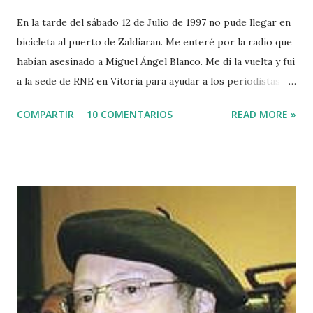
En la tarde del sábado 12 de Julio de 1997 no pude llegar en
bicicleta al puerto de Zaldiaran. Me enteré por la radio que
habían asesinado a Miguel Ángel Blanco. Me di la vuelta y fui
a la sede de RNE en Vitoria para ayudar a los periodistas
que estaban de guardia en Euskadi para cubrir lo que
COMPARTIR
10 COMENTARIOS
READ MORE »
pudiera ocurrir después de que se cumpliera el plazo de 48
horas que dio ETA para asesinar al concejal del PP si no se
acercaba a Euskadi a los presos de ETA. Fue uno de los
asesinatos fruto de la estrategia etarra de "socialización
del sufrimiento" avalada por uno de los jerifaltes de Herri
Batasuna, Rufi Etxeberria, que hasta el año pasado fue
dirigente de Sortu. Tras aquel vil secuestro, las calles de
Euskadi dejaron de ser dominadas por ETA y su entorno
político. Nadie recuerda en Bilbao una manifestación mayor
que la que había pedido la liberación de Miguel Angel