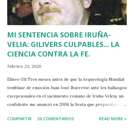
Blanco horas antes de su asesinato: concentró a más de
medio millón de personas. Fuimos muchos los que
descubrimos que l...
MI SENTENCIA SOBRE IRUÑA-
VELIA: GILIVERS CULPABLES... LA
CIENCIA CONTRA LA FE.
febrero 23, 2020
Eliseo Gil Tres meses antes de que la Arqueología Mundial
temblase de emoción Juan José Ibarretxe ante los hallazgos
excepcionales en el yacimiento romano de Iruña-Veleia, un
confidente me anunció en 2006 la fiesta que preparaba el
Gobierno Vasco para celebrar que Álava contaba con el
COMPARTIR
26 COMENTARIOS
READ MORE »
primer calvario de la Cristiandad (con un sonrojante RIP en
vez de INRI incluido), muchas palabras escritas en euskera