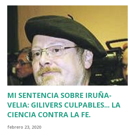
asesinatos fruto de la estrategia etarra de "socialización
del sufrimiento" avalada por uno de los jerifaltes de Herri
Batasuna, Rufi Etxeberria, que hasta el año pasado fue
dirigente de Sortu. Tras aquel vil secuestro, las calles de
Euskadi dejaron de ser dominadas por ETA y su entorno
político. Nadie recuerda en Bilbao una manifestación mayor
que la que había pedido la liberación de Miguel Angel
Blanco horas antes de su asesinato: concentró a más de
medio millón de personas. Fuimos muchos los que
descubrimos que l...
MI SENTENCIA SOBRE IRUÑA-
VELIA: GILIVERS CULPABLES... LA
CIENCIA CONTRA LA FE.
febrero 23, 2020