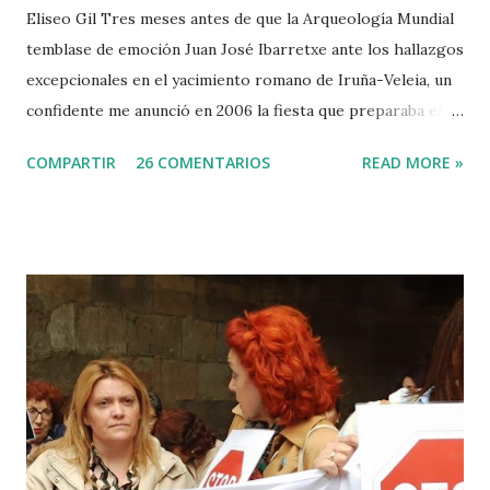
Eliseo Gil Tres meses antes de que la Arqueología Mundial
temblase de emoción Juan José Ibarretxe ante los hallazgos
excepcionales en el yacimiento romano de Iruña-Veleia, un
confidente me anunció en 2006 la fiesta que preparaba el
Gobierno Vasco para celebrar que Álava contaba con el
COMPARTIR
26 COMENTARIOS
READ MORE »
primer calvario de la Cristiandad (con un sonrojante RIP en
vez de INRI incluido), muchas palabras escritas en euskera
batua, 600 años antes de los balbuceos del vascuence y el
castellano y, por si fuera poco, unos jeroglíficos creados
por un presunto maestro egipcio llegado desde el Nilo
para educar a los niños de la villa romana. Mi informador y
yo hacíamos risas ante la casualidad de las casualidades:
Euskadi era de nuevo pionera. Ibarretxe dormía entonces
en Ajuria Enea y no paraba de contar a tirios y troyanos que
Euskal Herria era un pueblo con 7.000 años de antigüedad.
Por fin llegaba la arqueología para confirmar sus teorías.