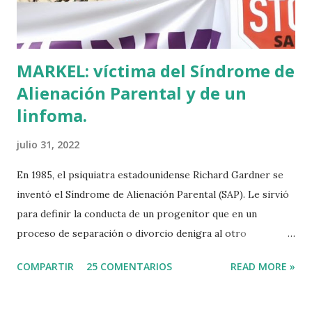
Tuvo que ser su consejera de Cultura y portavoz Miren
Azkarate ...
MARKEL: víctima del Síndrome de
Alienación Parental y de un
linfoma.
julio 31, 2022
En 1985, el psiquiatra estadounidense Richard Gardner se
inventó el Síndrome de Alienación Parental (SAP). Le sirvió
para definir la conducta de un progenitor que en un
proceso de separación o divorcio denigra al otro
progenitor delante de sus hijos para alejarlos de él. El
COMPARTIR
25 COMENTARIOS
READ MORE »
machismo predominante hace 40 años sirvió incluso para
rebautizar al SAP como Síndrome de la Madre Maliciosa.
Que Richard Gardner se hubiese divorciado dos veces tal