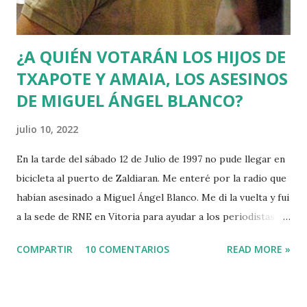
¿A QUIÉN VOTARÁN LOS HIJOS DE
TXAPOTE Y AMAIA, LOS ASESINOS
DE MIGUEL ÁNGEL BLANCO?
julio 10, 2022
En la tarde del sábado 12 de Julio de 1997 no pude llegar en
bicicleta al puerto de Zaldiaran. Me enteré por la radio que
habían asesinado a Miguel Ángel Blanco. Me di la vuelta y fui
a la sede de RNE en Vitoria para ayudar a los periodistas
que estaban de guardia en Euskadi para cubrir lo que
COMPARTIR
10 COMENTARIOS
READ MORE »
pudiera ocurrir después de que se cumpliera el plazo de 48
horas que dio ETA para asesinar al concejal del PP si no se
acercaba a Euskadi a los presos de ETA. Fue uno de los